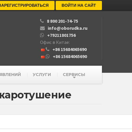
ЗАРЕГИСТРИРОВАТЬСЯ
ВОЙТИ НА САЙТ
8 800 201-74-75
info@oborudka.ru
+79211801756
Офис в Китае:
+86 15684065690
+86 15684065690
ЯВЛЕНИЙ
УСЛУГИ
СЕРВИСЫ
ожаротушение