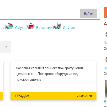
Найти
А
лю
Услуги
Вакансии
Другое
П
>
О
П
Насосная станция пенного пожаротушения
О
церикс-п-п — Пожарное оборудование,
пожаротушение
23.06.2020
ПРОДАМ
Д