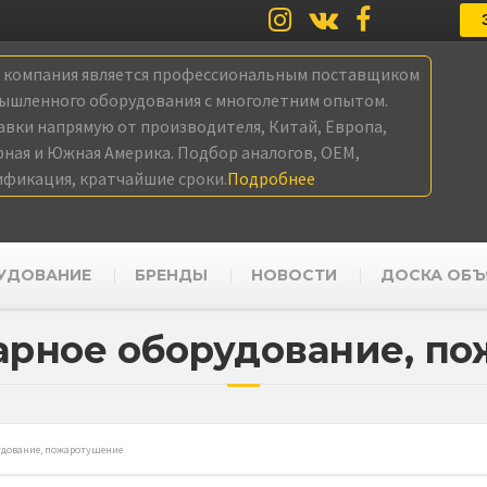
а компания является профессиональным поставщиком
ышленного оборудования с многолетним опытом.
авки напрямую от производителя, Китай, Европа,
рная и Южная Америка. Подбор аналогов, OEM,
ификация, кратчайшие сроки.
Подробнее
УДОВАНИЕ
БРЕНДЫ
НОВОСТИ
ДОСКА ОБЪ
рное оборудование, п
удование, пожаротушение