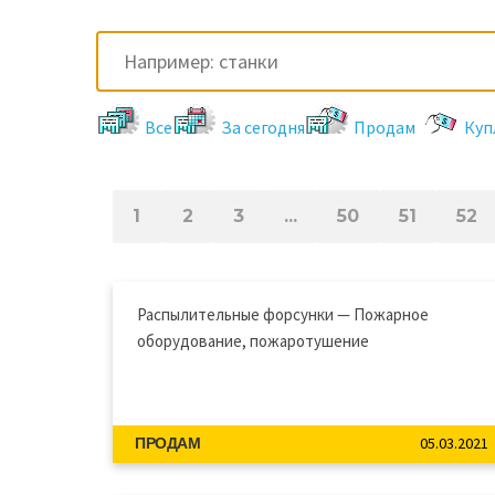
Все
За сегодня
Продам
Куп
1
2
3
...
50
51
52
Распылительные форсунки — Пожарное
оборудование, пожаротушение
05.03.2021
ПРОДАМ