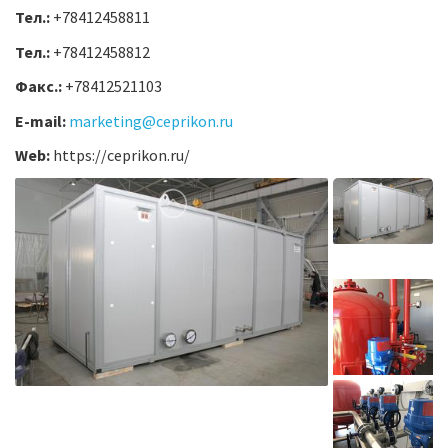
Тел.:
+78412458811
Тел.:
+78412458812
Факс.:
+78412521103
E-mail:
marketing@ceprikon.ru
Web:
https://ceprikon.ru/