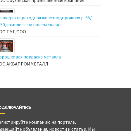
ОО Обуховская промышленная компания
акладка переходная железнодорожная р-65/
-50,комплект на нашем складе
ОО ТМГ,ООО
орошковая покраска металла
ОО АКВАПРОММЕТАЛЛ
ОДКЛЮЧАЙТЕСЬ
егистрируйте компанию на портале,
азмещайте объявления, новости и статьи. Мы