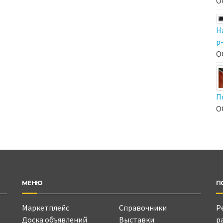
О
Н
р
О
П
О
МЕНЮ
П
Маркетплейс
Справочники
Р
Доска объявлений
Выставки
р