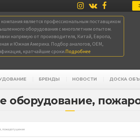
а компания является профессиональным поставщиком
ышленного оборудования с многолетним опытом.
авки напрямую от производителя, Китай, Европа,
рная и Южная Америка. Подбор аналогов, OEM,
ификация, кратчайшие сроки.
Подробнее
УДОВАНИЕ
БРЕНДЫ
НОВОСТИ
ДОСКА ОБЪ
е оборудование, пожар
е, пожаротушение