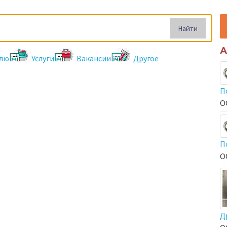
Найти
А
лю
Услуги
Вакансии
Другое
П
О
П
О
Д