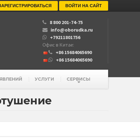
ЗАРЕГИСТРИРОВАТЬСЯ
ВОЙТИ НА САЙТ
8 800 201-74-75
info@oborudka.ru
+79211801756
Офис в Китае:
+86 15684065690
+86 15684065690
ЯВЛЕНИЙ
УСЛУГИ
СЕРВИСЫ
отушение