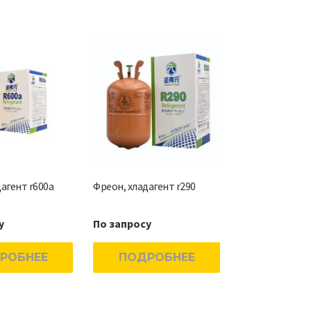
агент r600a
Фреон, хладагент r290
у
По запросу
РОБНЕЕ
ПОДРОБНЕЕ