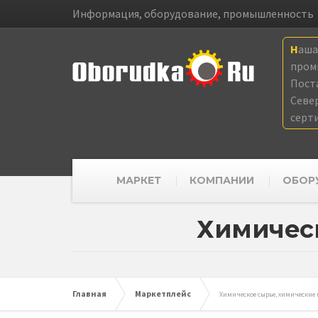
Информация, оборудование, промышленность
Наш
пром
Пост
Севе
серт
МАРКЕТ
КОМПАНИИ
ОБОР
Химическ
Главная
Маркетплейс
Химическое сырье, химические