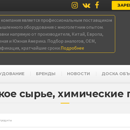
ЗАРЕ
а компания является профессиональным поставщиком
ышленного оборудования с многолетним опытом.
авки напрямую от производителя, Китай, Европа,
рная и Южная Америка. Подбор аналогов, OEM,
ификация, кратчайшие сроки.
Подробнее
УДОВАНИЕ
БРЕНДЫ
НОВОСТИ
ДОСКА ОБЪ
ое сырье, химические
 продукты