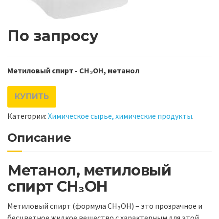
По запросу
Метиловый спирт - CH₃OH, метанол
КУПИТЬ
Категории:
Химическое сырье, химические продукты
.
Описание
Метанол, метиловый
спирт CH₃OH
Метиловый спирт (формула CH₃OH) – это прозрачное и
бесцветное жидкое вещество с характерным для этой