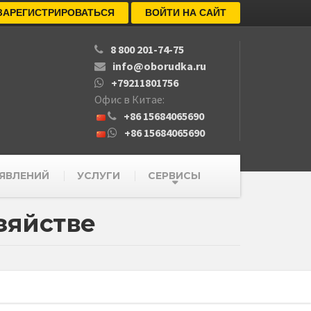
ЗАРЕГИСТРИРОВАТЬСЯ
ВОЙТИ НА САЙТ
8 800 201-74-75
info@oborudka.ru
+79211801756
Офис в Китае:
+86 15684065690
+86 15684065690
ЯВЛЕНИЙ
УСЛУГИ
СЕРВИСЫ
зяйстве