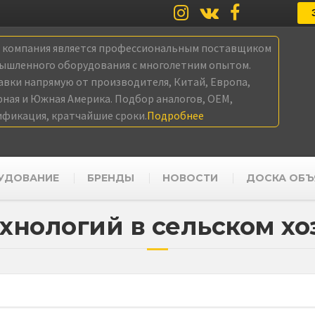
а компания является профессиональным поставщиком
ышленного оборудования с многолетним опытом.
авки напрямую от производителя, Китай, Европа,
рная и Южная Америка. Подбор аналогов, OEM,
ификация, кратчайшие сроки.
Подробнее
УДОВАНИЕ
БРЕНДЫ
НОВОСТИ
ДОСКА ОБЪ
ехнологий в сельском хо