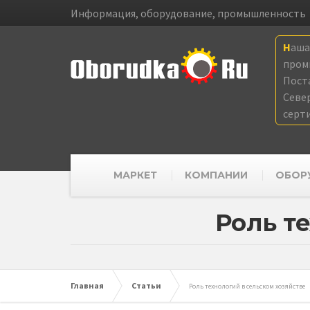
Информация, оборудование, промышленность
Наш
пром
Пост
Севе
серт
МАРКЕТ
КОМПАНИИ
ОБОР
Роль т
Главная
Статьи
Роль технологий в сельском хозяйстве