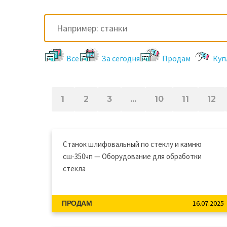
Все
За сегодня
Продам
Куп
1
2
3
...
10
11
12
Станок шлифовальный по стеклу и камню
сш-350чп — Оборудование для обработки
стекла
16.07.2025
ПРОДАМ