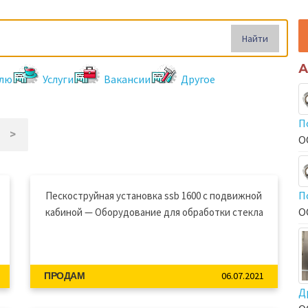
Найти
А
лю
Услуги
Вакансии
Другое
П
>
О
П
Пескоструйная установка ssb 1600 с подвижной
О
кабиной — Оборудование для обработки стекла
06.07.2021
ПРОДАМ
Д