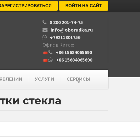
ЗАРЕГИСТРИРОВАТЬСЯ
ВОЙТИ НА САЙТ
8 800 201-74-75
info@oborudka.ru
+79211801756
Офис в Китае:
+86 15684065690
+86 15684065690
ЯВЛЕНИЙ
УСЛУГИ
СЕРВИСЫ
тки стекла