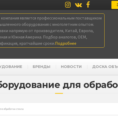
а компания является профессиональным поставщиком
ышленного оборудования с многолетним опытом.
авки напрямую от производителя, Китай, Европа,
рная и Южная Америка. Подбор аналогов, OEM,
ификация, кратчайшие сроки.
Подробнее
УДОВАНИЕ
БРЕНДЫ
НОВОСТИ
ДОСКА ОБЪ
орудование для обрабо
ля обработки стекла