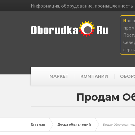
Информация, оборудование, промышленность
Наш
пром
Пост
Севе
серт
МАРКЕТ
КОМПАНИИ
ОБОР
Продам Об
Главная
Доска объявлений
Продам Оборудование д