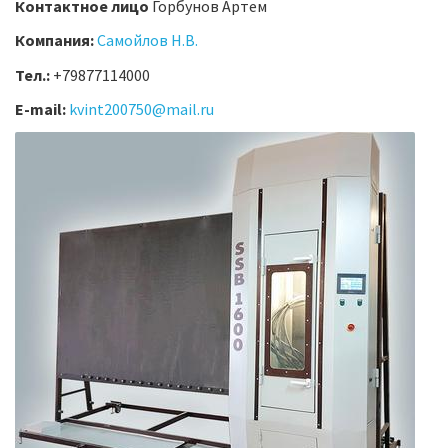
Контактное лицо
Горбунов Артем
Компания:
Самойлов Н.В.
Тел.:
+79877114000
E-mail:
kvint200750@mail.ru