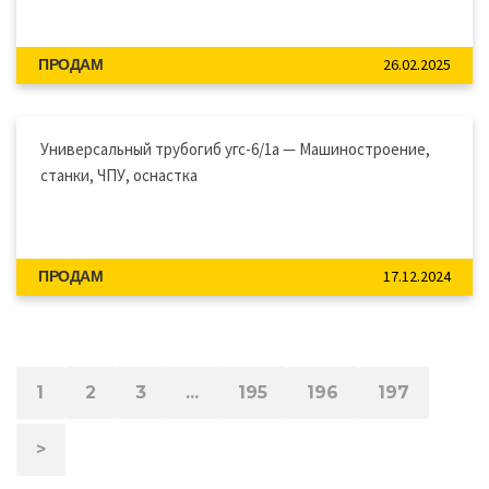
26.02.2025
ПРОДАМ
Универсальный трубогиб угс-6/1а — Машиностроение,
станки, ЧПУ, оснастка
17.12.2024
ПРОДАМ
1
2
3
...
195
196
197
>