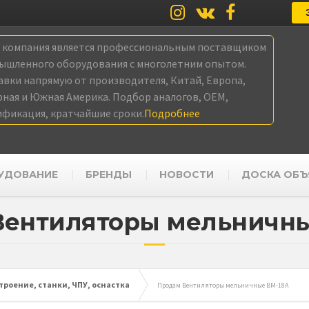
а компания является профессиональным поставщиком
ышленного оборудования с многолетним опытом.
авки напрямую от производителя, Китай, Европа,
рная и Южная Америка. Подбор аналогов, OEM,
ификация, кратчайшие сроки.
Подробнее
УДОВАНИЕ
БРЕНДЫ
НОВОСТИ
ДОСКА ОБЪ
Вентиляторы мельничны
роение, станки, ЧПУ, оснастка
Продам Вентиляторы мельничные ВМ-18А