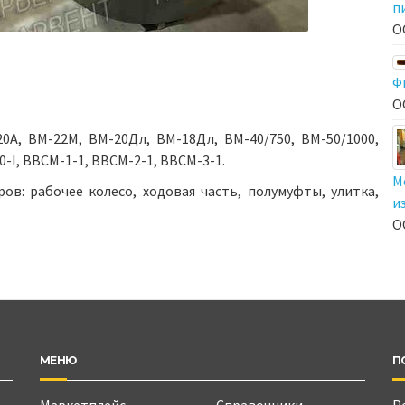
п
О
Ф
О
А, ВМ-22М, ВМ-20Дл, ВМ-18Дл, ВМ-40/750, ВМ-50/1000,
0-I, ВВСМ-1-1, ВВСМ-2-1, ВВСМ-3-1.
М
ов: рабочее колесо, ходовая часть, полумуфты, улитка,
и
О
МЕНЮ
П
Маркетплейс
Справочники
Р