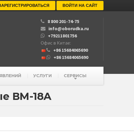
ЗАРЕГИСТРИРОВАТЬСЯ
ВОЙТИ НА САЙТ
8 800 201-74-75
info@oborudka.ru
+79211801756
Офис в Китае:
+86 15684065690
+86 15684065690
ЯВЛЕНИЙ
УСЛУГИ
СЕРВИСЫ
е ВМ-18А