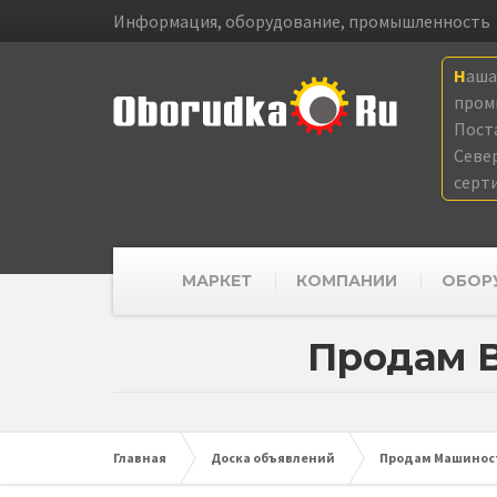
Информация, оборудование, промышленность
Наш
пром
Пост
Севе
серт
МАРКЕТ
КОМПАНИИ
ОБОР
Продам 
Главная
Доска объявлений
Продам Машиност