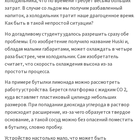
холодильника, что по времени требует весьма больших
затрат. В случае со льдом мы получим разбавленный
напиток, а холодильник тратит наше драгоценное время.
Как быть в такой непростой ситуации?
Но догадливому студенту удалось разрешить сразу обе
проблемы. Его изобретение получило название Huski и,
обладая малыми габаритами, может охлаждать в четыре
раза быстрее, чем холодильник. Сам изобретатель
считает, что скорость охлаждения высока из-за
простоты процесса.
На примере бутылки лимонада можно рассмотреть
работу устройства. Берется платформа с жидким CO 2,
куда вставляет пластиковый цилиндр небольших
размеров. При попадании диоксида углерода в раствор
происходит расширение, из-за чего образуется твердое
основание, а такой сосуд можно без опасений поместить
в бутылку, словно пробку.
Устройство настолько мало, что может быть