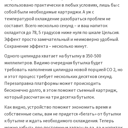
использовано практически в любых условиях, лишь бы с
собой были необходимые картриджи. А уж с
температурой охлаждение разобраться проблем не
составит. Всего несколько секунд – и ваш напиток
охладится до 78, 5 градусов ниже нуля по шкале Цельсия.
Эффект просто замечательный и неимоверно удобный.
Сохранение эффекта – несколько минут.
Одного цилиндра хватает на бутылку в 350-500
миллилитров. Видимо очередная бутылка будет
требовать наполнения цилиндра новой порцией CO 2, но
и этот процесс требует нескольких десятков секунд.
Перезаправка платформы может происходить
бесконечно долго, в этом поможет съемный картридж,
который рассчитан на три десятка бутылок.
Как видно, устройство поможет экономить время и
собственные силы, вам не придется «бегать» от бутылки
к бутылке и ждать необходимого охлаждения. Теперь
можно забыть про постоянные запасы льда, да и напиток