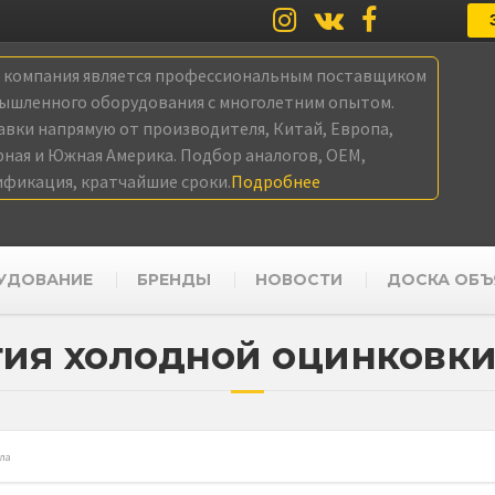
а компания является профессиональным поставщиком
ышленного оборудования с многолетним опытом.
авки напрямую от производителя, Китай, Европа,
рная и Южная Америка. Подбор аналогов, OEM,
ификация, кратчайшие сроки.
Подробнее
УДОВАНИЕ
БРЕНДЫ
НОВОСТИ
ДОСКА ОБЪ
гия холодной оцинковки
ла