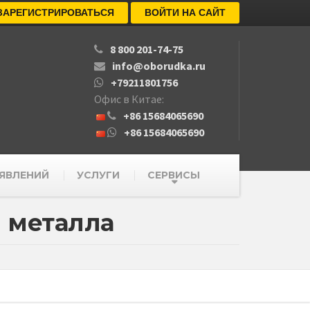
ЗАРЕГИСТРИРОВАТЬСЯ
ВОЙТИ НА САЙТ
8 800 201-74-75
info@oborudka.ru
+79211801756
Офис в Китае:
+86 15684065690
+86 15684065690
ЯВЛЕНИЙ
УСЛУГИ
СЕРВИСЫ
 металла