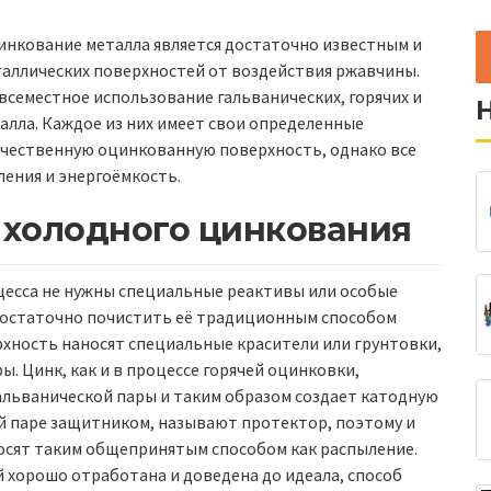
инкование металла является достаточно известным и
ллических поверхностей от воздействия ржавчины.
еместное использование гальванических, горячих и
лла. Каждое из них имеет свои определенные
ачественную оцинкованную поверхность, однако все
ения и энергоёмкость.
 холодного цинкования
цесса не нужны специальные реактивы или особые
 достаточно почистить её традиционным способом
рхность наносят специальные красители или грунтовки,
. Цинк, как и в процессе горячей оцинковки,
гальванической пары и таким образом создает катодную
й паре защитником, называют протектор, поэтому и
осят таким общепринятым способом как распыление.
 хорошо отработана и доведена до идеала, способ