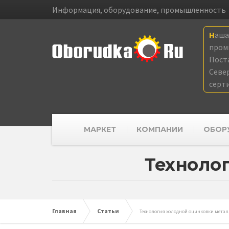
Информация, оборудование, промышленность
Наш
пром
Пост
Севе
серт
МАРКЕТ
КОМПАНИИ
ОБОР
Техноло
Главная
Статьи
Технология холодной оцинковки метал