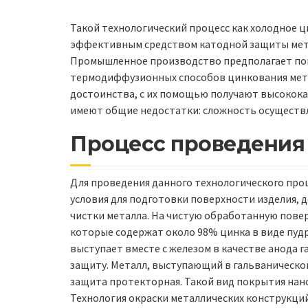
Такой технологический процесс как холодное ц
эффективным средством катодной защиты мета
Промышленное производство предполагает повс
термодиффузионных способов цинкования мета
достоинства, с их помощью получают высокок
имеют общие недостатки: сложность осуществл
Процесс проведения
Для проведения данного технологического про
условия для подготовки поверхности изделия,
чистки металла. На чистую обработанную пове
которые содержат около 98% цинка в виде пудры
выступает вместе с железом в качестве анода 
защиту. Металл, выступающий в гальваническо
защита протекторная. Такой вид покрытия нан
Технология окраски металлических конструкций