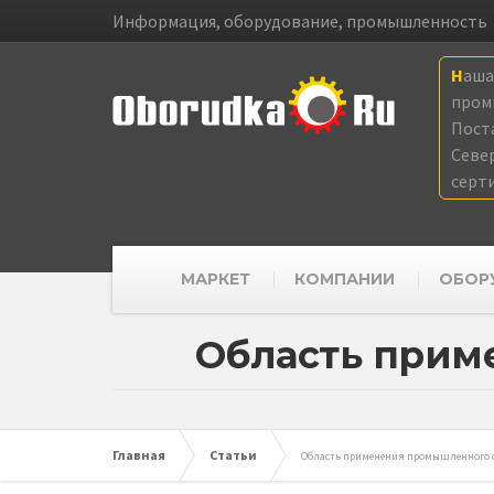
Информация, оборудование, промышленность
Наш
пром
Пост
Севе
серт
МАРКЕТ
КОМПАНИИ
ОБОР
Область прим
Главная
Статьи
Область применения промышленного 