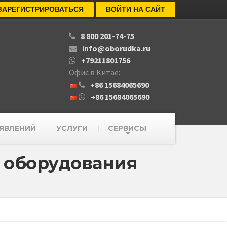
ЗАРЕГИСТРИРОВАТЬСЯ
ВОЙТИ НА САЙТ
8 800 201-74-75
info@oborudka.ru
+79211801756
Офис в Китае:
+86 15684065690
+86 15684065690
ЯВЛЕНИЙ
УСЛУГИ
СЕРВИСЫ
 оборудования