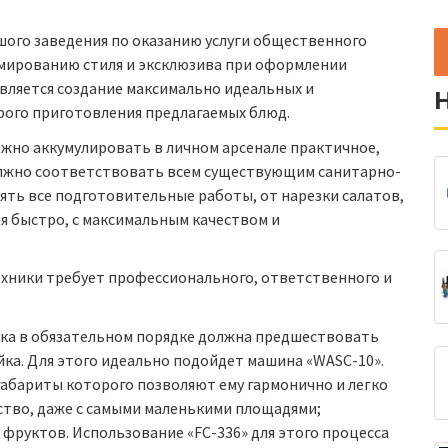
ого заведения по оказанию услуги общественного
рмированию стиля и эксклюзива при оформлении
является создание максимально идеальных и
рого приготовления предлагаемых блюд.
важно аккумулировать в личном арсенале практичное,
олжно соответствовать всем существующим санитарно-
ять все подготовительные работы, от нарезки салатов,
ия быстро, с максимальным качеством и
хники требует профессионального, ответственного и
ика в обязательном порядке должна предшествовать
ка. Для этого идеально подойдет машина «WASC-10».
габариты которого позволяют ему гармонично и легко
ство, даже с самыми маленькими площадями;
 фруктов. Использование «FC-336» для этого процесса