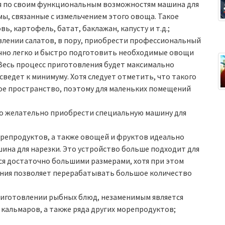
ая по своим функциональным возможностям машина для
ы, связанные с измельчением этого овоща. Такое
, картофель, батат, баклажан, капусту и т.д.;
овлении салатов, в пору, приобрести профессиональный
чно легко и быстро подготовить необходимые овощи
 Весь процесс приготовления будет максимально
ведет к минимуму. Хотя следует отметить, что такого
ое пространство, поэтому для маленьких помещений
то желательно приобрести специальную машину для
орепродуктов, а также овощей и фруктов идеально
ина для нарезки. Это устройство больше подходит для
я достаточно большими размерами, хотя при этом
ния позволяет перерабатывать большое количество
риготовлении рыбных блюд, незаменимым является
 кальмаров, а также ряда других морепродуктов;