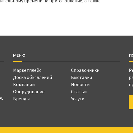
ительному времени на приготовление, а также
МЕНЮ
П
Маркетплейс
Справочники
Р
Доска объявлений
Выставки
р
Компании
Новости
п
Оборудование
Статьи
я,
Бренды
Услуги