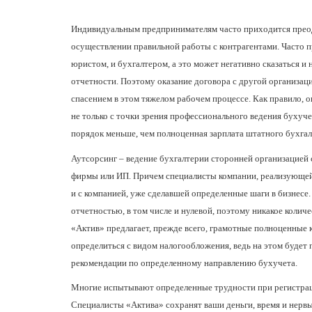
Индивидуальным предпринимателям часто приходится преодо
осуществлении правильной работы с контрагентами. Часто 
юристом, и бухгалтером, а это может негативно сказаться и
отчетности. Поэтому оказание договора с другой организац
спасением в этом тяжелом рабочем процессе. Как правило,
о
не только с точки зрения профессионального ведения бухучет
порядок меньше, чем полноценная зарплата штатного бухгал
Аутсорсинг – ведение бухгалтерии сторонней организацией
фирмы или ИП. Причем специалисты компании, реализующей т
и с компанией, уже сделавшей определенные шаги в бизнесе
отчетностью, в том числе и нулевой, поэтому никакое количе
«Актив» предлагает, прежде всего, грамотные полноценны
определиться с видом налогообложения, ведь на этом будет
рекомендации по определенному направлению бухучета.
Многие испытывают определенные трудности при регистраци
Специалисты «Актива» сохранят ваши деньги, время и нервы