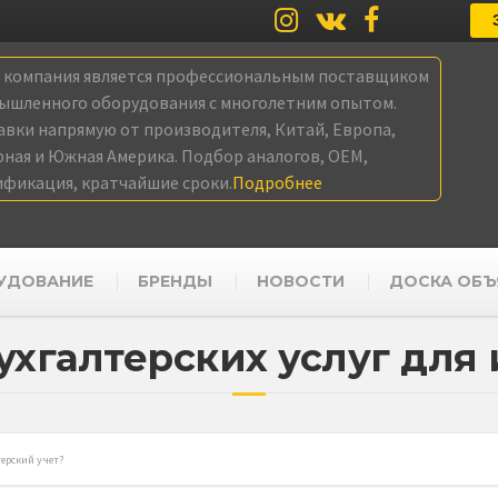
а компания является профессиональным поставщиком
ышленного оборудования с многолетним опытом.
авки напрямую от производителя, Китай, Европа,
рная и Южная Америка. Подбор аналогов, OEM,
ификация, кратчайшие сроки.
Подробнее
УДОВАНИЕ
БРЕНДЫ
НОВОСТИ
ДОСКА ОБЪ
ухгалтерских услуг для 
терский учет?