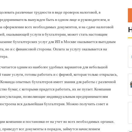
левать различные трудности в виде проверок налоговой, в
предприниматель вынужден быть в одном лице и руководителем, и
 на оформлении всех необходимых документов, и на сдаче налоговой
ией, оказывающей услуги в бухгалтерии, может стать настоящим
казание бухгалтерских услуг для ИП в Москве
оказывается выгодным
а, но и с финансовой стороны. Оплата за услугу оказывается на
тера.
 считается одним из наиболее удобных вариантов для небольшой
акие услуги, готовы работать и с фирмой, которая только открылась,
. Команда опытных бухгалтеров имеет знания для работы с различной
ство бумаг, с которыми придется работать, их не пугает. Компания
е консультации, позволяющие индивидуальным предпринимателям
 построена вся дальнейшая бухгалтерия. Можно получить совет и
и компании и постановки ее на учет во всех необходимых органах.
, приведут все документы в порядок, займутся начислением