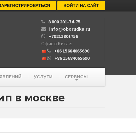
ЗАРЕГИСТРИРОВАТЬСЯ
ВОЙТИ НА САЙТ
8 800 201-74-75
info@oborudka.ru
+79211801756
Офис в Китае:
+86 15684065690
+86 15684065690
ЯВЛЕНИЙ
УСЛУГИ
СЕРВИСЫ
ип в москве