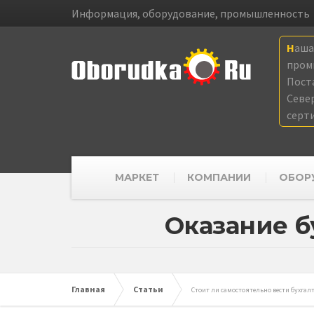
Информация, оборудование, промышленность
Наш
пром
Пост
Севе
серт
МАРКЕТ
КОМПАНИИ
ОБОР
Оказание б
Главная
Статьи
Стоит ли самостоятельно вести бухгал