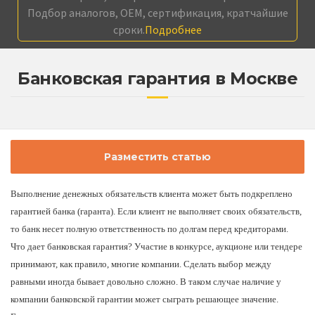
Подбор аналогов, OEM, сертификация, кратчайшие
сроки.
Подробнее
Банковская гарантия в Москве
Разместить статью
Выполнение денежных обязательств клиента может быть подкреплено
гарантией банка (гаранта). Если клиент не выполняет своих обязательств,
то банк несет полную ответственность по долгам перед кредиторами.
Что дает банковская гарантия? Участие в конкурсе, аукционе или тендере
принимают, как правило, многие компании. Сделать выбор между
равными иногда бывает довольно сложно. В таком случае наличие у
компании банковской гарантии может сыграть решающее значение.