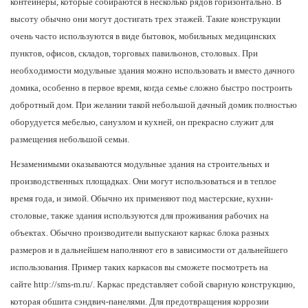
контейнеры, которые собираются в несколько рядов горизонтально. В
высоту обычно они могут достигать трех этажей. Такие конструкции
очень часто используются в виде бытовок, мобильных медицинских
пунктов, офисов, складов, торговых павильонов, столовых. При
необходимости модульные здания можно использовать и вместо дачного
домика, особенно в первое время, когда семье сложно быстро построить
добротный дом. При желании такой небольшой дачный домик полностью
оборудуется мебелью, санузлом и кухней, он прекрасно служит для
размещения небольшой семьи.
Незаменимыми оказываются модульные здания на строительных и
производственных площадках. Они могут использоваться и в теплое
время года, и зимой. Обычно их применяют под мастерские, кухни-
столовые, также здания используются для проживания рабочих на
объектах. Обычно производители выпускают каркас блока разных
размеров и в дальнейшем наполняют его в зависимости от дальнейшего
использования. Пример таких каркасов вы сможете посмотреть на
сайте
http://sms-m.ru/.
Каркас представляет собой сварную конструкцию,
которая обшита сэндвич-панелями. Для предотвращения коррозии