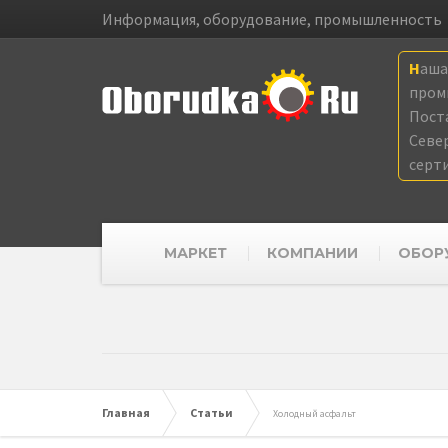
Информация, оборудование, промышленность
Наш
пром
Пост
Севе
серт
МАРКЕТ
КОМПАНИИ
ОБОР
Главная
Статьи
Холодный асфальт