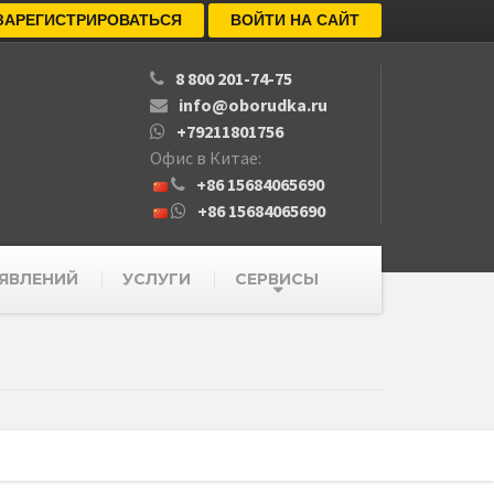
ЗАРЕГИСТРИРОВАТЬСЯ
ВОЙТИ НА САЙТ
8 800 201-74-75
info@oborudka.ru
+79211801756
Офис в Китае:
+86 15684065690
+86 15684065690
ЯВЛЕНИЙ
УСЛУГИ
СЕРВИСЫ