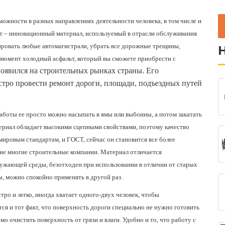
жности в разных направлениях деятельности человека, в том числе и
ьт – инновационный материал, используемый в отрасли обслуживания
ировать любые автомагистрали, убрать все дорожные трещины,
 момент холодный асфальт, который вы сможете приобрести с
появился на строительных рынках страны. Его
тро провести ремонт дороги, площади, подъездных путей
работы ее просто можно насыпать в ямы или выбоины, а потом закатать
риал обладает высокими сцепными свойствами, поэтому качество
мировым стандартам, и ГОСТ, сейчас он становится все более
ие многие строительные компании. Материал отличается
кружающей среды, безотходен при использовании в отличии от старых
ы, можно спокойно применять в другой раз.
тро и легко, иногда хватает одного-двух человек, чтобы
я и тот факт, что поверхность дороги специально не нужно готовить
о очистить поверхность от грязи и влаги. Удобно и то, что работу с