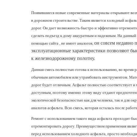
Появившиеся новые современные материалы открывают возмо
в дорожном строительстве. Таким является холодный асфал
дорог. Он дает возможность быстро и эффективно отремонт
сделать подъезд к дому аккуратным и надежным. На данный
он совсем недавно 
помощью сайта , не имеет аналогов,
эксплуатационные характеристики позволяют быс
к железнодорожному полотну.
Данная смесь полностью готова к использованию, во время 
обычным автомобилем или утрамбовать инструментом. Мате
дорог будет отличным. Асфальт полностью соответствует и 
доступным, поэтому именно этому виду отдают предпочтен
экологической безопасностью как для человека, так и для о
аналогов асфальта. Всю смесь, которая осталась после работ
Ремонт с использованием такого вида асфальта проходит быс
отремонтировать дорогу. Преимуществом применения являетс
перед использованием холодного асфальта, просто необходим