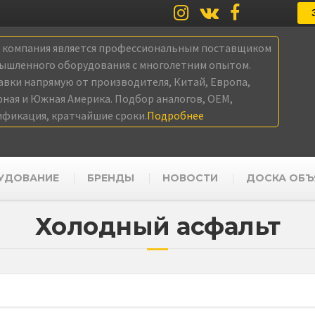
а компания является профессиональным поставщиком
ышленного оборудования с многолетним опытом.
авки напрямую от производителя, Китай, Европа,
рная и Южная Америка. Подбор аналогов, OEM,
ификация, кратчайшие сроки.
Подробнее
УДОВАНИЕ
БРЕНДЫ
НОВОСТИ
ДОСКА ОБЪ
Холодный асфальт