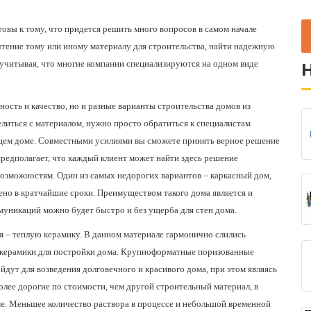
овы к тому, что придется решить много вопросов в самом начале
чтение тому или иному материалу для строительства, найти надежную
 учитывая, что многие компании специализируются на одном виде
ность и качество, но и разные варианты строительства домов из
литься с материалом, нужно просто обратиться к специалистам
дущем доме. Совместными усилиями вы сможете принять верное решение
редполагает, что каждый клиент может найти здесь решение
возможностям. Один из самых недорогих вариантов – каркасный дом,
лено в кратчайшие сроки. Преимуществом такого дома является и
муникаций можно будет быстро и без ущерба для стен дома.
я – теплую керамику. В данном материале гармонично слились
и керамики для постройки дома. Крупноформатные поризованные
дут для возведения долговечного и красивого дома, при этом являясь
олее дорогие по стоимости, чем другой строительный материал, в
ме. Меньшее количество раствора в процессе и небольшой временной