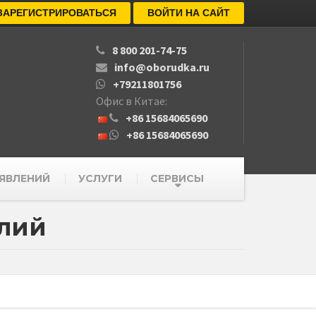
ЗАРЕГИСТРИРОВАТЬСЯ
ВОЙТИ НА САЙТ
8 800 201-74-75
info@oborudka.ru
+79211801756
Офис в Китае:
+86 15684065690
+86 15684065690
ЯВЛЕНИЙ
УСЛУГИ
СЕРВИСЫ
елий