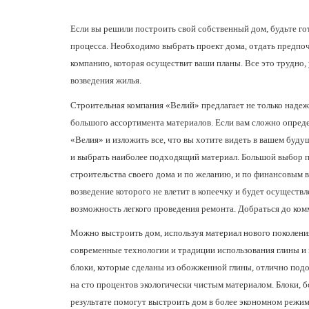
Если вы решили построить свой собственный дом, будьте гот
процесса. Необходимо выбрать проект дома, отдать предпо
компанию, которая осуществит ваши планы. Все это трудно,
возведения жилья.
Строительная компания
«Велий» предлагает не только надеж
большого ассортимента материалов. Если вам сложно опреде
«Велия» и изложить все, что вы хотите видеть в вашем бу
и выбрать наиболее подходящий материал. Большой выбор п
строительства своего дома и по желанию, и по финансовым 
возведение которого не влетит в копеечку и будет осуществ
возможность легкого проведения ремонта. Добраться до ком
Можно выстроить дом, используя материал нового поколени
современные технологии и традиции использования глины 
блоки, которые сделаны из обожженной глины, отлично подой
на сто процентов экологически чистым материалом. Блоки, б
результате помогут выстроить дом в более экономном режи