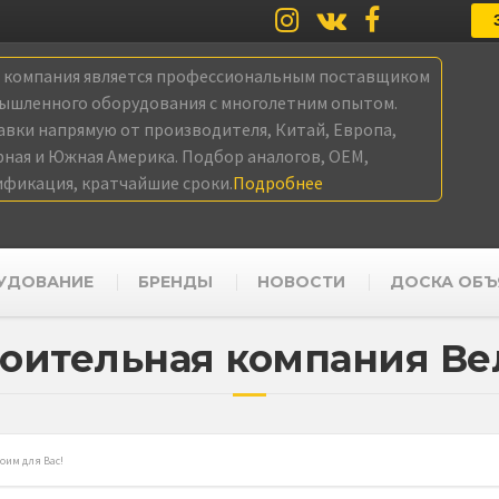
а компания является профессиональным поставщиком
ышленного оборудования с многолетним опытом.
авки напрямую от производителя, Китай, Европа,
рная и Южная Америка. Подбор аналогов, OEM,
ификация, кратчайшие сроки.
Подробнее
УДОВАНИЕ
БРЕНДЫ
НОВОСТИ
ДОСКА ОБЪ
оительная компания В
оим для Вас!