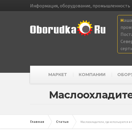
Информация, оборудование, промышленность
Наш
пром
Пост
Севе
серт
МАРКЕТ
КОМПАНИИ
ОБОР
Маслоохладите
Главная
Статьи
Маслоохладители, где используются 