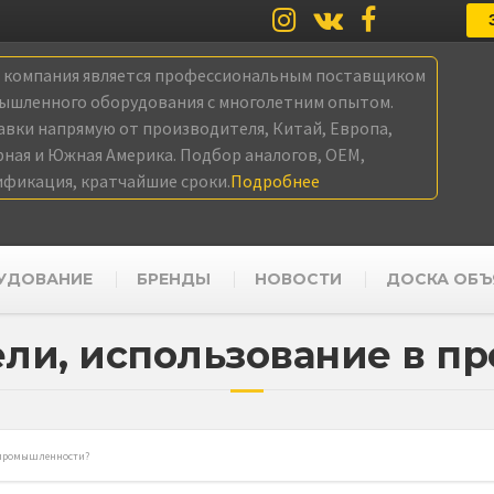
а компания является профессиональным поставщиком
ышленного оборудования с многолетним опытом.
авки напрямую от производителя, Китай, Европа,
рная и Южная Америка. Подбор аналогов, OEM,
ификация, кратчайшие сроки.
Подробнее
УДОВАНИЕ
БРЕНДЫ
НОВОСТИ
ДОСКА ОБЪ
ли, использование в 
в промышленности?