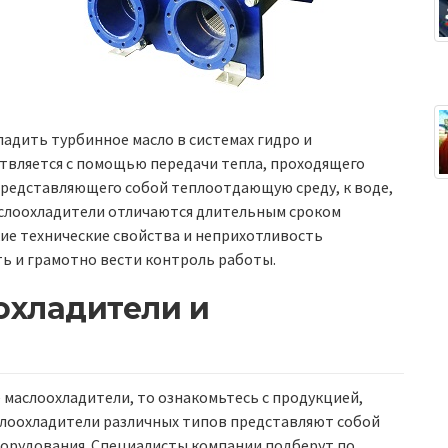
ладить турбинное масло в системах гидро и
твляется с помощью передачи тепла, проходящего
представляющего собой теплоотдающую среду, к воде,
слоохладители отличаются длительным сроком
ие технические свойства и неприхотливость
ть и грамотно вести контроль работы.
охладители и
 маслоохладители, то ознакомьтесь с продукцией,
слоохладители различных типов представляют собой
борудования. Специалисты компании подберут по