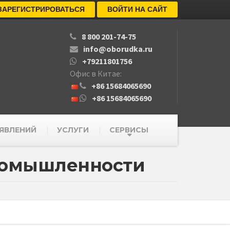
ЗАРЕГИСТРИРОВАТЬСЯ
ВОЙТИ НА САЙТ
8 800 201-74-75
info@oborudka.ru
+79211801756
Офис в Китае:
+86 15684065690
+86 15684065690
ЯВЛЕНИЙ
УСЛУГИ
СЕРВИСЫ
промышленности