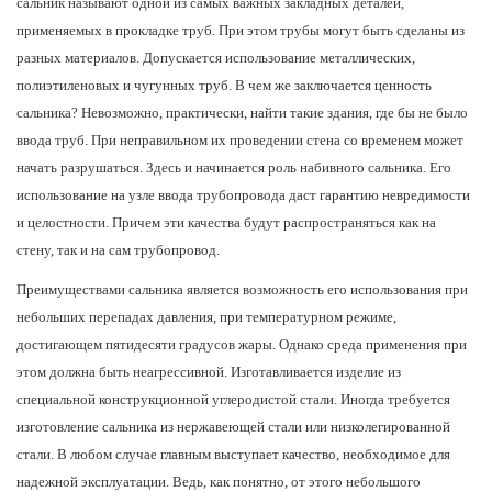
сальник называют одной из самых важных закладных деталей,
применяемых в прокладке труб. При этом трубы могут быть сделаны из
разных материалов. Допускается использование металлических,
полиэтиленовых и чугунных труб. В чем же заключается ценность
сальника? Невозможно, практически, найти такие здания, где бы не было
ввода труб. При неправильном их проведении стена со временем может
начать разрушаться. Здесь и начинается роль набивного сальника. Его
использование на узле ввода трубопровода даст гарантию невредимости
и целостности. Причем эти качества будут распространяться как на
стену, так и на сам трубопровод.
Преимуществами сальника является возможность его использования при
небольших перепадах давления, при температурном режиме,
достигающем пятидесяти градусов жары. Однако среда применения при
этом должна быть неагрессивной. Изготавливается изделие из
специальной конструкционной углеродистой стали. Иногда требуется
изготовление сальника из нержавеющей стали или низколегированной
стали. В любом случае главным выступает качество, необходимое для
надежной эксплуатации. Ведь, как понятно, от этого небольшого