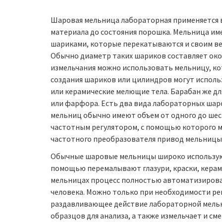
Шаровая мельница лабораторная применяется в 
материала до состояния порошка. Мельница им
шариками, которые перекатываются и своим в
Обычно диаметр таких шариков составляет око
измельчания можно использовать мельницу, ко
создания шариков или цилиндров могут исполь
или керамические мелющие тела. Барабан же д
или фарфора. Есть два вида лабораторных шаро
мельниц обычно имеют объем от одного до ше
частотным регулятором, с помощью которого м
частотного преобразователя привод мельницы 
Обычные шаровые мельницы широко используют
помощью перемалывают глазури, краски, керам
мельницах процесс полностью автоматизирован
человека. Можно только при необходимости р
раздавливающее действие лабораторной мельн
образцов для анализа, а также измельчает и с