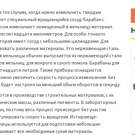
тех случаях, когда нужно измельчить твердые
еет специальный вращающийся сосуд-барабан с
есом измельчают помещенный в мельницу материал.
ло пятнадцати миллиметров. Для особо тонкого
торая имеет сосуд с небольшими цилиндрами. Для
зовать различные материалы. Это нержавеющая сталь
ля мельницы обычно выпускается из нержавеющей стали
в мельниц: для мокрого и сухого помола. Барабаны для
стнадцати литров. Также приборы оснащаются
ожно увеличить скорость процесса измельчения. Без
будет настроен на меньший объем оборотов в секунду.
ся в производстве строительных материалов, с их
ические массы, различные пигменты. В лабораторных
, поэтому весь процесс происходит без участия
егулировать скорость вращения. Истирающе-
ицы используется для подготовки небольших
мешивает все необходимые сухие материалы.