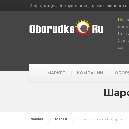
Информация, оборудование, промышленность
Наш
пром
Пост
Севе
серт
МАРКЕТ
КОМПАНИИ
ОБОР
Шаро
Главная
Статьи
Шаровая мельница лабораторная