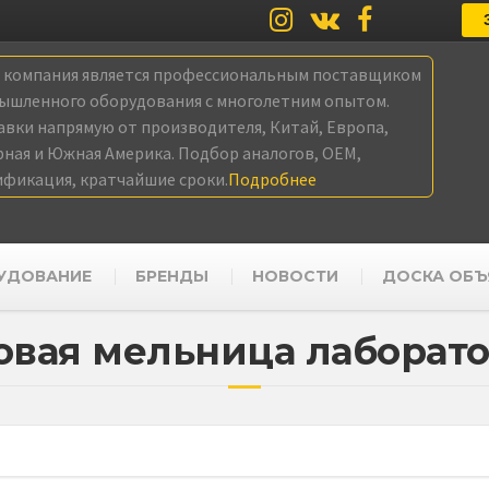
а компания является профессиональным поставщиком
ышленного оборудования с многолетним опытом.
авки напрямую от производителя, Китай, Европа,
рная и Южная Америка. Подбор аналогов, OEM,
ификация, кратчайшие сроки.
Подробнее
УДОВАНИЕ
БРЕНДЫ
НОВОСТИ
ДОСКА ОБЪ
вая мельница лаборат