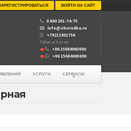
ЗАРЕГИСТРИРОВАТЬСЯ
ВОЙТИ НА САЙТ
8 800 201-74-75
info@oborudka.ru
+79211801756
Офис в Китае:
+86 15684065690
+86 15684065690
ЯВЛЕНИЙ
УСЛУГИ
СЕРВИСЫ
орная