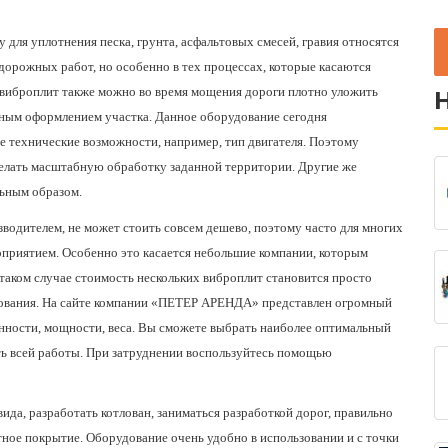
ля уплотнения песка, грунта, асфальтовых смесей, гравия относятся
дорожных работ, но особенно в тех процессах, которые касаются
 виброплит также можно во время мощения дороги плотно уложить
тным оформлением участка. Данное оборудование сегодня
 технические возможности, например, тип двигателя. Поэтому
елать масштабную обработку заданной территории. Другие же
льным образом.
зводителем, не может стоить совсем дешево, поэтому часто для многих
приятием. Особенно это касается небольшие компании, которым
таком случае стоимость нескольких виброплит становится просто
ования. На сайте компании
«ПЕТЕР АРЕНДА» представлен огромный
нности, мощности, веса. Вы сможете выбрать наиболее оптимальный
ь всей работы. При затруднении воспользуйтесь помощью
да, разработать котлован, заниматься разработкой дорог, правильно
ное покрытие. Оборудование очень удобно в использовании и с точки