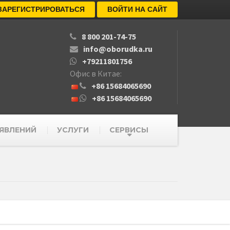
ЗАРЕГИСТРИРОВАТЬСЯ
ВОЙТИ НА САЙТ
8 800 201-74-75
info@oborudka.ru
+79211801756
Офис в Китае:
+86 15684065690
+86 15684065690
ЯВЛЕНИЙ
УСЛУГИ
СЕРВИСЫ