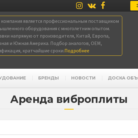
а компания является профессиональным поставщиком
ышленного оборудования с многолетним опытом.
авки напрямую от производителя, Китай, Европа,
рная и Южная Америка. Подбор аналогов, OEM,
ификация, кратчайшие сроки.
Подробнее
УДОВАНИЕ
БРЕНДЫ
НОВОСТИ
ДОСКА ОБЪ
Аренда виброплиты