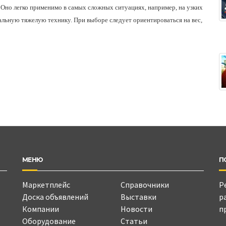
. Оно легко применимо в самых сложных ситуациях, например, на узких
иальную тяжелую технику. При выборе следует ориентироваться на вес,
МЕНЮ
П
Маркетплейс
Справочники
Р
Доска объявлений
Выставки
р
Компании
Новости
п
Оборудование
Статьи