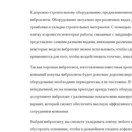
К дорожно-строительному оборудованию, предназначенному д
виброплиты. Оборудование актуально при различных видах 
трамбовки и укладки строительных материалов. С помощью
плитку и провести некоторые работы, связанные с ландшаф
представлено самыми разными видами, имеющими различные
некоторые модели виброплит можно использовать, чтобы сд
применяются для того, чтобы воздействовать точечно, лока
Так как хорошая виброплита, изготовленная известным прои
компаний покупка виброплиты будет довольно дорогим меро
оборудование необходимо периодически, а не постоянно. В 
неподъемной, но на помощь приходит аренда такого оборуд
ассортимент виброплит с различными показателями маневре
вариант, который сможет обеспечить высокую эффективност
сотрудников компании.
Выбрав виброплиту, вы сможете укладывать плитку любого ви
обустроить основание, чтобы в дальнейшем уложить асфальт