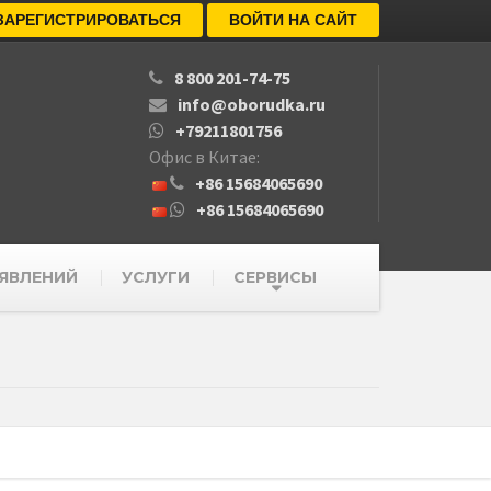
ЗАРЕГИСТРИРОВАТЬСЯ
ВОЙТИ НА САЙТ
8 800 201-74-75
info@oborudka.ru
+79211801756
Офис в Китае:
+86 15684065690
+86 15684065690
ЯВЛЕНИЙ
УСЛУГИ
СЕРВИСЫ