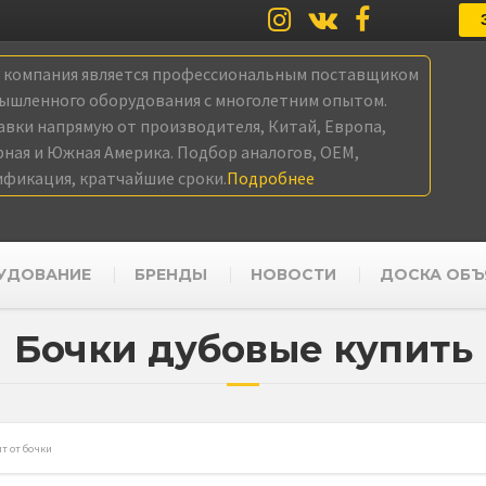
а компания является профессиональным поставщиком
ышленного оборудования с многолетним опытом.
авки напрямую от производителя, Китай, Европа,
рная и Южная Америка. Подбор аналогов, OEM,
ификация, кратчайшие сроки.
Подробнее
УДОВАНИЕ
БРЕНДЫ
НОВОСТИ
ДОСКА ОБЪ
Бочки дубовые купить
т от бочки