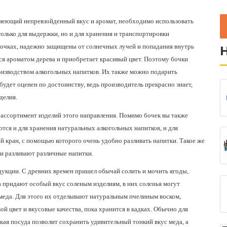
 имеющий непревзойденный вкус и аромат, необходимо использовать
только для выдержки, но и для хранения и транспортировки
бочках, надежно защищены от солнечных лучей и попадания внутрь
ся ароматом дерева и приобретает красивый цвет. Поэтому
бочки
оизводством алкогольных напитков. Их также можно подарить
будет оценен по достоинству, ведь производитель прекрасно знает,
делия.
ассортимент изделий этого направления. Помимо бочек вы также
ся и для хранения натуральных алкогольных напитков, и для
й кран, с помощью которого очень удобно разливать напитки. Такое же
и разливают различные напитки.
дукции. С древних времен пришел обычай солить и мочить ягоды,
ла придают особый вкус соленым изделиям, в них соленья могут
 меда. Для этого их отделывают натуральным пчелиным воском,
ой цвет и вкусовые качества, пока хранится в кадках. Обычно для
акая посуда позволит сохранить удивительный тонкий вкус меда, а