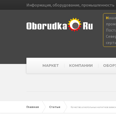
Информация, оборудование, промышленность
Наш
пром
Пост
Севе
серт
МАРКЕТ
КОМПАНИИ
ОБОР
Главная
Статьи
Качество алкогольных напитков зависи