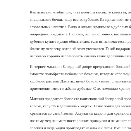
Как известно, чтобы получить алкоголь высокого качества,
специальные бочки, чаще всего, дубовые. Их применяют не 
алкогольных напитков. Вино и коньяк, хранимые в дубовых 
инородных предметов. Напиток, особенно коньяк, насыщает
дубовые купить
нужно обязательно, если вы занимаетесь пр
близкому человеку, который этим увлекается. Такой подарок 
насколько хорошо использовать именно такие деревянные из
Интернет-магазин «Бондарный двор» представляет большой 
сможете приобрести небольшие бочонки, которые используют
удобного разлива. Для этих целей бочонок имеет специальны
применение имеют и жбаны дубовые. С их помощью хранят 
Магазин предлагает более ста наименований бондарной про
яблоки, капусту в деревянных кадках. Такие бочки для засо
храниться до самой весны. Актуальны кадки и для хранения
поэтому мед не имеет посторонних привкусов и не меняет св
соления и меда кадки производят из ольхи и липы. Именно т