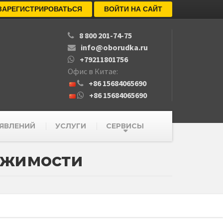
ЗАРЕГИСТРИРОВАТЬСЯ
ВОЙТИ НА САЙТ
8 800 201-74-75
info@oborudka.ru
+79211801756
Офис в Китае:
+86 15684065690
+86 15684065690
ЯВЛЕНИЙ
УСЛУГИ
СЕРВИСЫ
ижимости