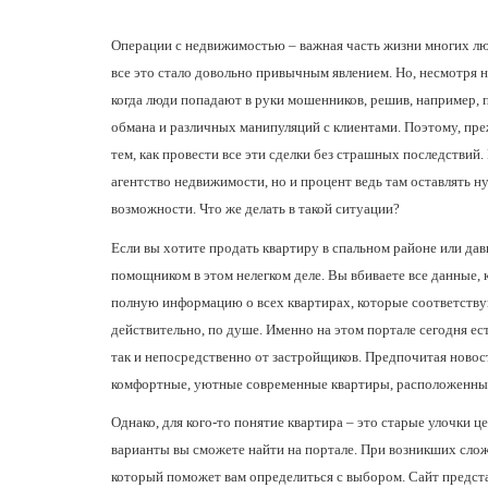
Операции с недвижимостью – важная часть жизни многих люд
все это стало довольно привычным явлением. Но, несмотря н
когда люди попадают в руки мошенников, решив, например, 
обмана и различных манипуляций с клиентами. Поэтому, пре
тем, как провести все эти сделки без страшных последствий
агентство недвижимости, но и процент ведь там оставлять ну
возможности. Что же делать в такой ситуации?
Если вы хотите продать квартиру в спальном районе или да
помощником в этом нелегком деле. Вы вбиваете все данные, 
полную информацию о всех квартирах, которые соответствую
действительно, по душе. Именно на этом портале сегодня ест
так и непосредственно от застройщиков. Предпочитая новос
комфортные, уютные современные квартиры, расположенные
Однако, для кого-то понятие квартира – это старые улочки ц
варианты вы сможете найти на портале. При возникших сло
который поможет вам определиться с выбором. Сайт предста