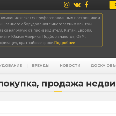
а компания является профессиональным поставщиком
ышленного оборудования с многолетним опытом.
авки напрямую от производителя, Китай, Европа,
рная и Южная Америка. Подбор аналогов, OEM,
ификация, кратчайшие сроки.
Подробнее
УДОВАНИЕ
БРЕНДЫ
НОВОСТИ
ДОСКА ОБЪ
 покупка, продажа недв