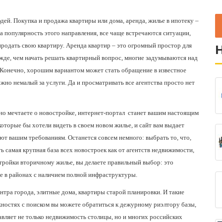
ей. Покупка и продажа квартиры или дома, аренда, жилье в ипотеку –
а популярность этого направления, все чаще встречаются ситуации,
продать свою квартиру. Аренда квартир – это огромный простор для
жде, чем начать решать квартирный вопрос, многие задумываются над
. Конечно, хорошим вариантом может стать обращение в известное
жно немалый за услуги. Да и просматривать все агентства просто нет
вно мечтаете о новостройке, интернет-портал
станет вашим настоящим
которые бы хотели видеть в своем новом жилье, и сайт вам выдает
т вашим требованиям. Останется совсем немного: выбрать то, что,
ь самая крупная база всех новостроек как от агентств недвижимости,
тройки вторичному жилье, вы делаете правильный выбор: это
 в районах с наличием полной инфраструктуры.
ентра города, элитные дома, квартиры старой планировки. И такие
жностях с поиском вы можете обратиться к дежурному риэлтору базы,
вляет не только недвижимость столицы, но и многих российских