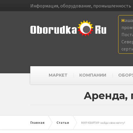
Информация, оборудование, промышленность
Наш
пром
Пост
Севе
серт
МАРКЕТ
КОМПАНИИ
ОБОР
Аренда,
Главная
Статьи
МИР КВАРТИР: найди свою мечту!