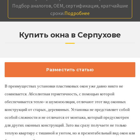
Подбор аналогов, OEM, сертификация, кратчайшие
сроки.
Подробнее
Купить окна в Серпухове
Разместить статью
В преимуществах установки пластиковых окон уже давно никто не
сомневается. Абсолютная герметичность, с помощью которой
обеспечивается тепло- и шумоизоляция, отличают этот вид оконных
конструкций от старых, деревянных. Установка не представляет собой
особой сложности и не отличатся от монтажа, который предусмотрен
для других оконных конструкций. Зато вы сразу получаете не только
теплую квартиру с тишиной и уютом, но и презентабельный вид окон или