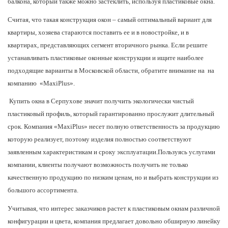
балкона, который также можно застеклить, используя пластиковые окна.
Считая, что такая конструкция окон – самый оптимальный вариант для
квартиры, хозяева стараются поставить ее и в новостройке, и в
квартирах, представляющих сегмент вторичного рынка. Если решите
устанавливать пластиковые оконные конструкции и ищите наиболее
подходящие варианты в Московской области, обратите внимание на на
компанию
«MaxiPlus».
Купить окна в Серпухове значит получить экологически чистый
пластиковый профиль, который гарантированно прослужит длительный
срок. Компания «MaxiPlus» несет полную ответственность за продукцию
которую реализует, поэтому изделия полностью соответствуют
заявленным характеристикам и сроку эксплуатации.
Пользуясь услугами
компании, клиенты получают возможность получить не только
качественную продукцию по низким ценам, но и выбрать конструкции из
большого ассортимента.
Учитывая, что интерес заказчиков растет к пластиковым окнам различной
конфигурации и цвета, компания предлагает довольно обширную линейку