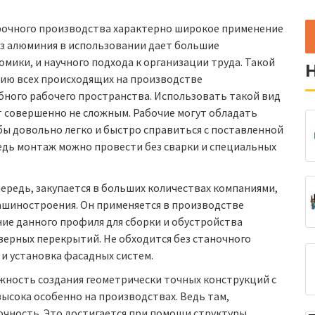
рочного производства характерно широкое применение
з алюминия в использовании дает большие
омики, и научного подхода к организации труда. Такой
ию всех происходящих на производстве
обного рабочего пространства. Использовать такой вид
т совершенно не сложным. Рабочие могут обладать
ы довольно легко и быстро справиться с поставленной
едь монтаж можно провести без сварки и специальных
редь, закупается в больших количествах компаниями,
ашиностроения. Он применяется в производстве
ие данного профиля для сборки и обустройства
верных перекрытий. Не обходится без станочного
и установка фасадных систем.
жность создания геометрически точных конструкций с
ысока особенно на производствах. Ведь там,
точность. Это достигается при помощи структуры