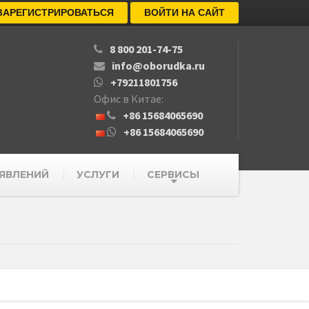
ЗАРЕГИСТРИРОВАТЬСЯ
ВОЙТИ НА САЙТ
8 800 201-74-75
info@oborudka.ru
+79211801756
Офис в Китае:
+86 15684065690
+86 15684065690
ЯВЛЕНИЙ
УСЛУГИ
СЕРВИСЫ