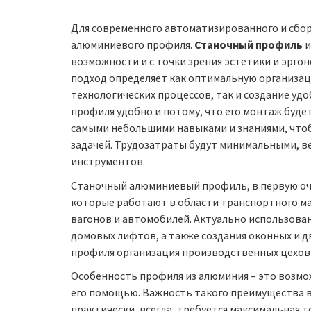
Для современного автоматизированного и сбо
алюминиевого профиля.
Станочный профиль
и
возможности и с точки зрения эстетики и эргон
подход определяет как оптимальную организац
технологических процессов, так и создание уд
профиля удобно и потому, что его монтаж буде
самыми небольшими навыками и знаниями, чтоб
задачей. Трудозатраты будут минимальными, в
инструментов.
Станочный алюминиевый профиль, в первую оче
которые работают в области транспортного м
вагонов и автомобилей. Актуально использован
домовых лифтов, а также создания оконных и д
профиля организация производственных цехов 
Особенность профиля из алюминия – это возмо
его помощью. Важность такого преимущества в
практически, всегда, требуется максимальная 