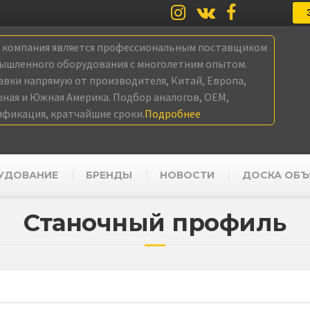
а компания является профессиональным поставщиком
ышленного оборудования с многолетним опытом.
авки напрямую от производителя, Китай, Европа,
рная и Южная Америка. Подбор аналогов, OEM,
ификация, кратчайшие сроки.
Подробнее
УДОВАНИЕ
БРЕНДЫ
НОВОСТИ
ДОСКА ОБЪ
Станочный профиль