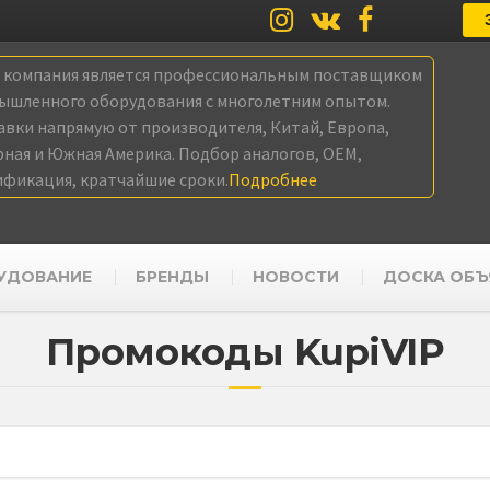
а компания является профессиональным поставщиком
ышленного оборудования с многолетним опытом.
авки напрямую от производителя, Китай, Европа,
рная и Южная Америка. Подбор аналогов, OEM,
ификация, кратчайшие сроки.
Подробнее
УДОВАНИЕ
БРЕНДЫ
НОВОСТИ
ДОСКА ОБЪ
Промокоды KupiVIP