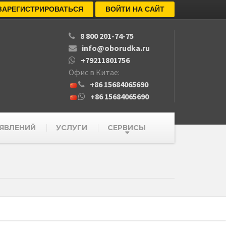
ЗАРЕГИСТРИРОВАТЬСЯ
ВОЙТИ НА САЙТ
8 800 201-74-75
info@oborudka.ru
+79211801756
Офис в Китае:
+86 15684065690
+86 15684065690
ЯВЛЕНИЙ
УСЛУГИ
СЕРВИСЫ