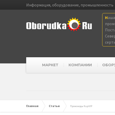
Информация, оборудование, промышленность
Наш
пром
Пост
Севе
серт
МАРКЕТ
КОМПАНИИ
ОБОР
Главная
Статьи
Промокоды KupiVIP