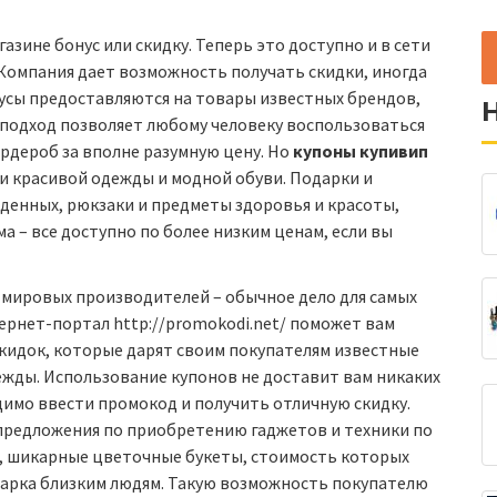
азине бонус или скидку. Теперь это доступно и в сети
 Компания дает возможность получать скидки, иногда
усы предоставляются на товары известных брендов,
подход позволяет любому человеку воспользоваться
рдероб за вполне разумную цену. Но
купоны купивип
и красивой одежды и модной обуви. Подарки и
денных, рюкзаки и предметы здоровья и красоты,
а – все доступно по более низким ценам, если вы
 мировых производителей – обычное дело для самых
тернет-портал http://promokodi.net/ поможет вам
скидок, которые дарят своим покупателям известные
дежды. Использование купонов не доставит вам никаких
димо ввести промокод и получить отличную скидку.
 предложения по приобретению гаджетов и техники по
и, шикарные цветочные букеты, стоимость которых
одарка близким людям. Такую возможность покупателю