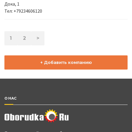
Дока, 1
Тел: +79234606120
1
2
>
+ Добавить компанию
О НАС