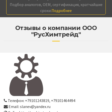
Подбор аналогов, OEM, сертификация, кратчайшие
сроки.
Подробнее
Отзывы о компании ООО
"РусХимтрейд"
Телефон: +79101243819, +79101464494
Email: slanev@yandex.ru