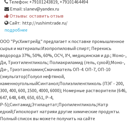
Телефон: +79101243819, +79101464494
Email: slanev@yandex.ru
Отзывы:
оставить отзыв
Сайт: http://rushimtrade.ru/
подробнее
ООО "РусХимтрейд" предлагает к поставке промышленное
сырья и материалы:Изопропиловый спирт; Перекись
водорода 37%, 50%, 60%, ОСЧ, ХЧ, медицинская и др.; Моно-,
Ди, Триэтиленгликоль; Полиакриламид (гель, сухой);Моно-,
Ди-, Триэтаноламин;Смачиватель ОП-4. ОП-7, ОП-10
(эмульгатор)Толуол нефтяной,
каменноугольныйСинтанол;Полиэлиленгликоль (ПЭГ - 200,
300, 400, 600, 1500, 4000, 6000); Номерные растворители (646,
647, 648, 649, 650, 651, Р-4,
Р-5);Синтамид;Этилацетат;Пропиленгликоль;Натр
едкий;Гипохлорит натрияи другие химические продукты.
Полный список вы можете получить на сайте