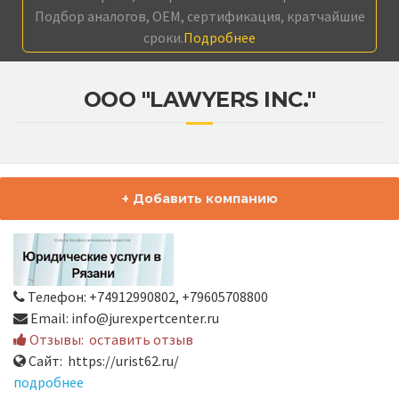
Подбор аналогов, OEM, сертификация, кратчайшие
сроки.
Подробнее
ООО "LAWYERS INC."
+ Добавить компанию
Телефон: +74912990802, +79605708800
Email: info@jurexpertcenter.ru
Отзывы:
оставить отзыв
Сайт: https://urist62.ru/
подробнее