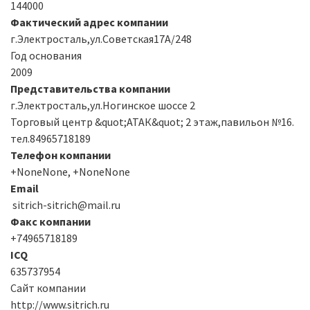
144000
Фактический адрес компании
г.Электросталь,ул.Советская17А/248
Год основания
2009
Представительства компании
г.Электросталь,ул.Ногинское шоссе 2
Торговый центр &quot;АТАК&quot; 2 этаж,павильон №16.
тел.84965718189
Телефон компании
+NoneNone, +NoneNone
Email
sitrich-sitrich@mail.ru
Факс компании
+74965718189
ICQ
635737954
Сайт компании
http://www.sitrich.ru