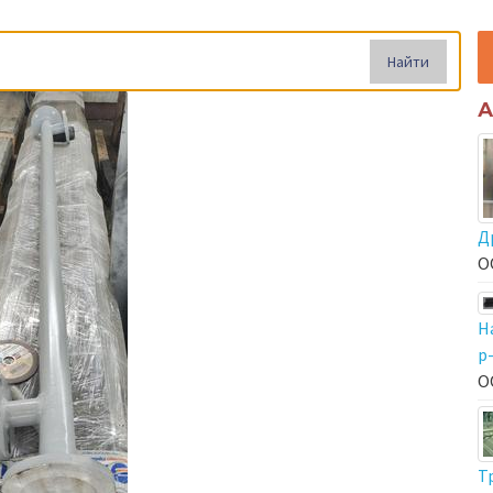
Найти
А
Д
О
Н
р
О
Т