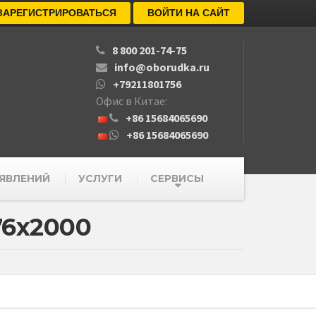
ЗАРЕГИСТРИРОВАТЬСЯ
ВОЙТИ НА САЙТ
8 800 201-74-75
info@oborudka.ru
+79211801756
Офис в Китае:
+86 15684065690
+86 15684065690
ЯВЛЕНИЙ
УСЛУГИ
СЕРВИСЫ
76х2000