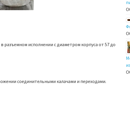
п
О
Ф
О
 в разъемном исполнении с диаметром корпуса от 57 до
М
и
О
ложении соединительными калачами и переходами.