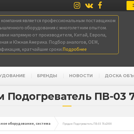
а компания является профессиональным поставщиком
ышленного оборудования с многолетним опытом.
авки напрямую от производителя, Китай, Европа,
рная и Южная Америка. Подбор аналогов, OEM,
ификация, кратчайшие сроки.
Подробнее
УДОВАНИЕ
БРЕНДЫ
НОВОСТИ
ДОСКА ОБЪ
 Подогреватель ПВ-03 
ное оборудование, система
Продам Подогреватель ПВ-03 76х2000