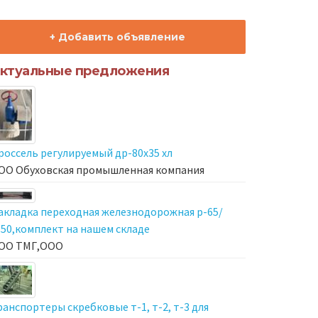
+ Добавить объявление
ктуальные предложения
россель регулируемый др-80х35 хл
ОО Обуховская промышленная компания
акладка переходная железнодорожная р-65/
-50,комплект на нашем складе
ОО ТМГ,ООО
ранспортеры скребковые т-1, т-2, т-3 для