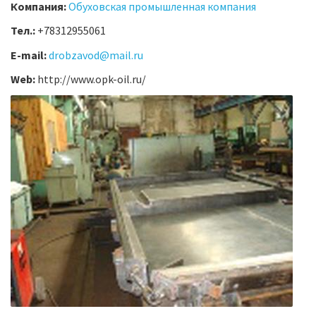
Компания:
Обуховская промышленная компания
Тел.:
+78312955061
E-mail:
drobzavod@mail.ru
Web:
http://www.opk-oil.ru/