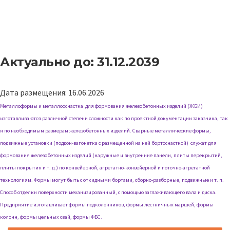
Актуально до: 31.12.2039
Дата размещения: 16.06.2026
Металлоформы и металлооcнастка
для формования железобетонных изделий (ЖБИ)
изготавливаются различной степени сложности как по проектной документации заказчика, так
и по необходимым размерам железобетонных изделий. Сварные металлические формы,
подвижные установки (поддон-вагонетка с размещенной на ней бортоснасткой) служат для
формования железобетонных изделий (наружные и внутренние панели, плиты перекрытий,
плиты покрытия и т. д.) по конвейерной, агрегатно-конвейерной и поточно-агрегатной
технологиям. Формы могут быть с откидными бортами, сборно-разборные, подвижные и т. п.
Способ отделки поверхности механизированный, с помощью заглаживающего вала и диска.
Предприятие изготавливает формы подколонников, формы лестничных маршей, формы
колонн, формы цельных свай, формы ФБС.