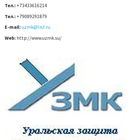
Тел.:
+73433616214
Тел.:
+79089291879
E-mail:
uzmk@list.ru
Web:
http://www.uzmk.su/