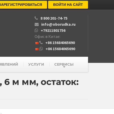
ЗАРЕГИСТРИРОВАТЬСЯ
ВОЙТИ НА САЙТ
8 800 201-74-75
info@oborudka.ru
+79211801756
Офис в Китае:
+86 15684065690
+86 15684065690
ЯВЛЕНИЙ
УСЛУГИ
СЕРВИСЫ
 6 м мм, остаток: