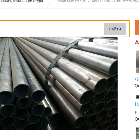
окат, сталь, арматура
Продам Труба сталь 09Г2С размер 377х12, 6 м мм, остаток: 0,6
Найти
А
Д
О
Н
р
О