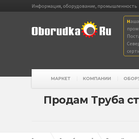
Информация, оборудование, промышленность
Наш
пром
Пост
Севе
серт
МАРКЕТ
КОМПАНИИ
ОБОР
Продам Труба ста