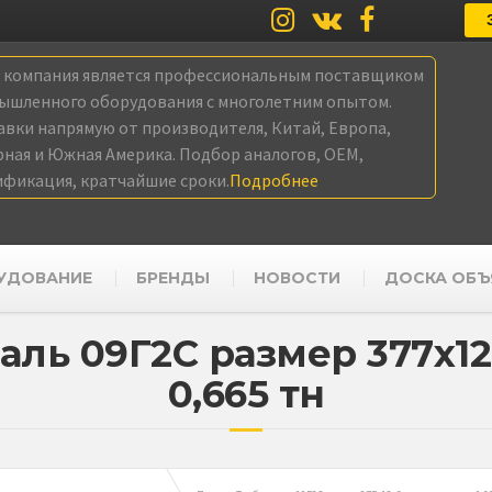
а компания является профессиональным поставщиком
ышленного оборудования с многолетним опытом.
авки напрямую от производителя, Китай, Европа,
рная и Южная Америка. Подбор аналогов, OEM,
ификация, кратчайшие сроки.
Подробнее
УДОВАНИЕ
БРЕНДЫ
НОВОСТИ
ДОСКА ОБЪ
ль 09Г2С размер 377х12,
0,665 тн