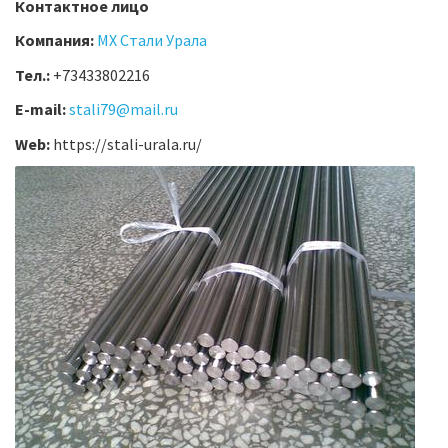
Контактное лицо
Компания:
МХ Стали Урала
Тел.:
+73433802216
E-mail:
stali79@mail.ru
Web:
https://stali-urala.ru/