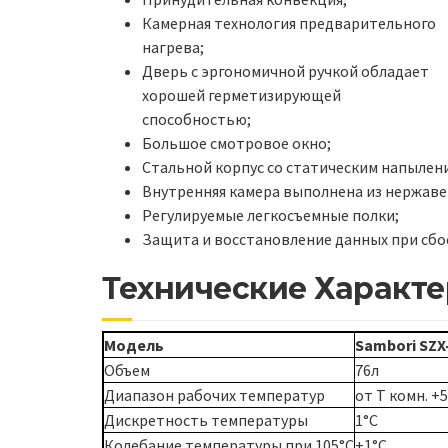
Камерная технология предварительного
нагрева;
Дверь с эргономичной ручкой обладает
хорошей герметизирующей
способностью;
Большое смотровое окно;
Стальной корпус со статическим напылен
Внутренняя камера выполнена из нержавею
Регулируемые легкосъемные полки;
Защита и восстановление данных при сбо
Технические Характ
Модель
Sambori SZX
Объем
76л
Диапазон рабочих температур
от Т комн. +
Дискретность температуры
1°C
Колебание температуры при 105°C
±1°C