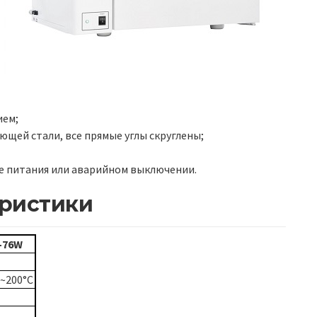
ием;
щей стали, все прямые углы скруглены;
е питания или аварийном выключении.
еристики
-76W
5~200°C