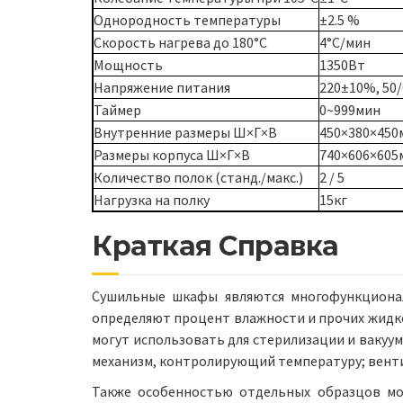
Однородность температуры
±2.5 %
Скорость нагрева до 180°C
4°C/мин
Мощность
1350Вт
Напряжение питания
220±10%, 50/
Таймер
0~999мин
Внутренние размеры Ш×Г×В
450×380×450
Размеры корпуса Ш×Г×В
740×606×605
Количество полок (станд./макс.)
2 / 5
Нагрузка на полку
15кг
Краткая Справка
Сушильные шкафы являются многофункциона
определяют процент влажности и прочих жидк
могут использовать для стерилизации и вакуум
механизм, контролирующий температуру; венти
Также особенностью отдельных образцов мож