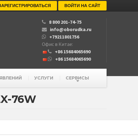
ЗАРЕГИСТРИРОВАТЬСЯ
ВОЙТИ НА САЙТ
8 800 201-74-75
info@oborudka.ru
+79211801756
Офис в Китае:
+86 15684065690
+86 15684065690
ЯВЛЕНИЙ
УСЛУГИ
СЕРВИСЫ
ZX-76W