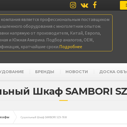
а компания является профессиональным поставщиком
ышленного оборудования с многолетним опытом.
авки напрямую от производителя, Китай, Европа,
рная и Южная Америка. Подбор аналогов, OEM,
ификация, кратчайшие сроки.
Подробнее
УДОВАНИЕ
БРЕНДЫ
НОВОСТИ
ДОСКА ОБЪ
ьный Шкаф SAMBORI S
шкафы
Сушильный Шкаф SAMBORI SZX-76W