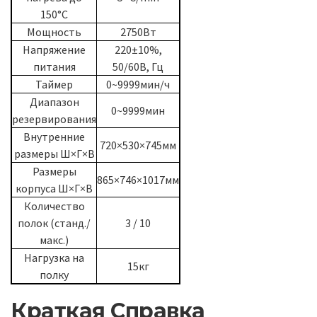
150°C
Мощность
2750Вт
Напряжение
220±10%,
питания
50/60В, Гц
Таймер
0~9999мин/ч
Диапазон
0~9999мин
резервирования
Внутренние
720×530×745мм
размеры Ш×Г×В
Размеры
865×746×1017мм
корпуса Ш×Г×В
Количество
полок (станд./
3 / 10
макс.)
Нагрузка на
15кг
полку
Краткая Справка