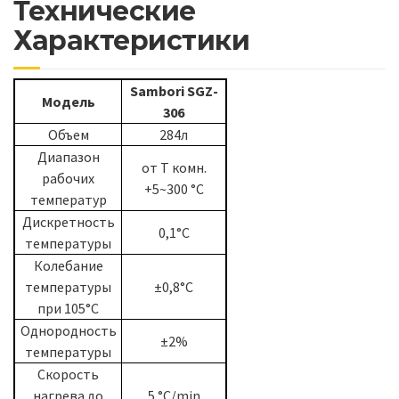
Технические
Характеристики
Sambori SGZ-
Модель
306
Объем
284л
Диапазон
от Т комн.
рабочих
+5~300 °C
температур
Дискретность
0,1°C
температуры
Колебание
температуры
±0,8°C
при 105°C
Однородность
±2%
температуры
Скорость
нагрева до
5 °C/min