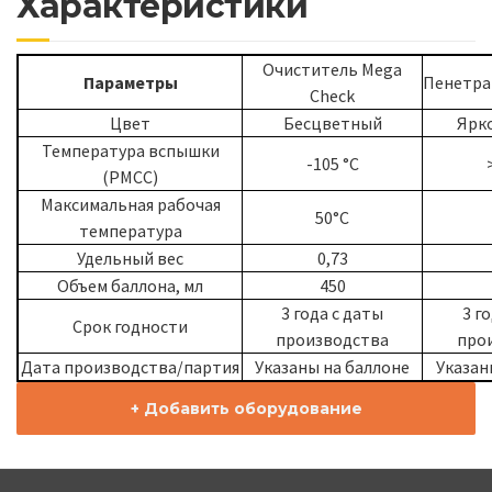
Характеристики
Очиститель Mega
Параметры
Пенетра
Check
Цвет
Бесцветный
Ярк
Температура вспышки
-105 °C
(PMCC)
Максимальная рабочая
50°С
температура
Удельный вес
0,73
Объем баллона, мл
450
3 года с даты
3 г
Срок годности
производства
про
Дата производства/партия
Указаны на баллоне
Указан
+ Добавить оборудование