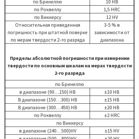
по Бринеллю
10 HB
по Роквеллу
1,5 HRC
по Виккерсу
12 HV
Относительная приведенная
3-5 % в
погрешность при штатной поверке
зависимости от
по мерам твердости 2-го разряда
диапазона
Пределы абсолютной погрешности при измерении
твердости по основным шкалам на мерах твердости
2-го разряда
по Бринеллю
в диапазоне (90…150) НВ
±10 НВ
В диапазоне (150…300) НВ
±15 НВ
В диапазоне (300…450) НВ
±20 НВ
по Роквеллу
±2 HRC
по Виккерсу
в диапазоне (240…500)HV
±15 HV
в диапазоне (500…800)HV
±20 HV