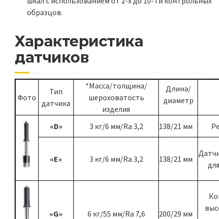
шкал с использованием от 2-х до 10-ти контрольных
образцов.
Характеристика
датчиков
*Масса/толщина/
Длина/
Тип
Фото
шероховатость
диаметр
датчика
изделия
«D»
3 кг/6 мм/Ra 3,2
138/21 мм
Ре
Датчи
«E»
3 кг/6 мм/Ra 3,2
138/21 мм
дл
Ко
выс
«G»
6 кг/55 мм/Ra 7,6
200/29 мм