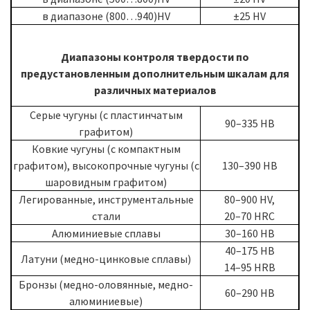
в диапазоне (800…940)HV
±25 HV
Диапазоны контроля твердости по
предустановленным дополнительным шкалам для
различных материалов
Серые чугуны (с пластинчатым
90–335 HB
графитом)
Ковкие чугуны (с компактным
графитом), высокопрочные чугуны (с
130–390 HB
шаровидным графитом)
Легированные, инструментальные
80–900 HV,
стали
20–70 HRC
Алюминиевые сплавы
30–160 HB
40–175 HB
Латуни (медно-цинковые сплавы)
14–95 HRB
Бронзы (медно-оловянные, медно-
60–290 HB
алюминиевые)