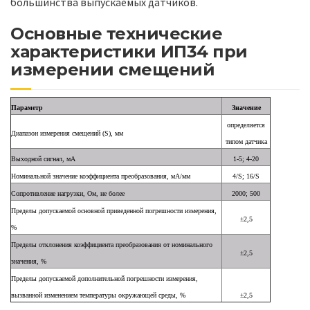
большинства выпускаемых датчиков.
Основные технические
характеристики ИП34 при
измерении смещений
Параметр
Значение
определяется
Диапазон измерения смещений (S), мм
типом датчика
Выходной сигнал, мА
1-5; 4-20
Номинальной значение коэффициента преобразования, мА/мм
4/S; 16/S
Сопротивление нагрузки, Ом, не более
2000; 500
Пределы допускаемой основной приведенной погрешности измерения,
±2,5
%
Пределы отклонения коэффициента преобразования от номинального
±2,5
значения, %
Пределы допускаемой дополнительной погрешности измерения,
вызванной изменением температуры окружающей среды, %
±2,5