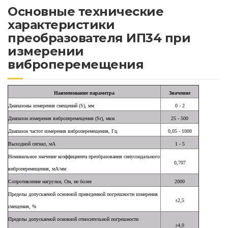
Основные технические
характеристики
преобразователя ИП34 при
измерении
виброперемещения
Наименование параметра
Значение
Диапазоны измерения смещений (S), мм
0 - 2
Диапазон измерения виброперемещения (Sr), мкм
25 - 500
Диапазон частот измерения виброперемещения, Гц
0,05 - 1000
Выходной сигнал, мА
1 - 5
Номинальное значение коэффициента преобразования синусоидального
0,707
виброперемещения, мА/мм
Сопротивление нагрузки, Ом, не более
2000
Пределы допускаемой основной приведенной погрешности измерения
±2,5
смещения, %
Пределы допускаемой основной относительной погрешности
±4,0