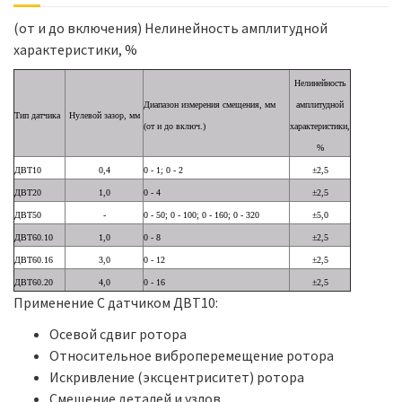
(от и до включения) Нелинейность амплитудной
характеристики, %
Нелинейность
Диапазон измерения смещения, мм
амплитудной
Тип датчика
Нулевой зазор, мм
(от и до включ.)
характеристики,
%
ДВТ10
0,4
0 - 1; 0 - 2
±2,5
ДВТ20
1,0
0 - 4
±2,5
ДВТ50
-
0 - 50; 0 - 100; 0 - 160; 0 - 320
±5,0
ДВТ60.10
1,0
0 - 8
±2,5
ДВТ60.16
3,0
0 - 12
±2,5
ДВТ60.20
4,0
0 - 16
±2,5
Применение С датчиком ДВТ10:
Осевой сдвиг ротора
Относительное виброперемещение ротора
Искривление (эксцентриситет) ротора
Смещение деталей и узлов