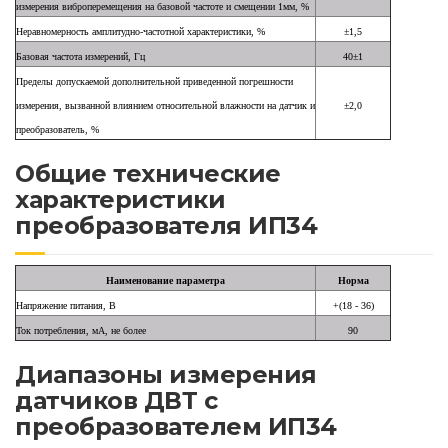
измерения виброперемещения на базовой частоте и смещении 1мм, %
Неравномерность амплитудно-частотной характеристики, %
±1,5
Базовая частота измерений, Гц
40±1
Пределы допускаемой дополнительной приведенной погрешности
измерения, вызванной влиянием относительной влажности на датчик и
±2,0
преобразователь, %
Общие технические
характеристики
преобразователя ИП34
Наименование параметра
Норма
Напряжение питания, В
+(18 - 36)
Ток потребления, мА, не более
90
Диапазоны измерения
датчиков ДВТ с
преобразователем ИП34