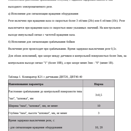
выходного электромагнитного реле.
а) Исполнение для сигнализации вращения оборудования
Реле включено при вращении вала со скоростью более 3 об/мин (20с) или 6 об/мин (10с). Реле
выключается при вращении вала со скоростью ниже указанных значений. На кон-трольном
выходе импульсный сигнал с частотой вращения вала.
б) Исполнение для сигнализации срабатывания бойков
Включение реле происходит при срабатывании. Время задержки выключения реле 0,5с.
Для обоих исполнений, при зазоре между датчиком и контрольной поверхностью более 3мм, на
контрольном выходе сигнал "1" (более 18В), а при зазоре менее 3мм - "0" (менее 1В).
Таблица 1. Компаратор К21 с датчиками ДВТ20, ДВТ40.40
Наименование параметра
Норма
Расстояние срабатывания до контрольной поверхности типа
3±0,5
"паз", "шпонка", мм
Ширина "паза", "шпонки", мм, не менее
10
Глубина "паза", высота "шпонки", мм, не менее
3
Время задержки выключения реле, с:
- для сигнализации вращения оборудования
10; 20