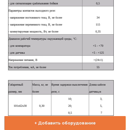
- для сигнализации срабатывания бойков
0,5
Параметры контактов выходного реле:
- напряжение постоянного тока, В, не более
34
- напряжение переменного тока, В, не более
115
- коммутируемая мощность, Вт, не более
0,35
Диапазон рабочей температуры окружающей среды, °С:
- для компаратора
+5 - +70
- для датчика
+5 - +125
Напряжение питания, В
+(24±1)
Ток потребления, мА, не более
55
Габаритный
Масса, кг, не
Время задержки выключения
Длина кабеля
размер, мм
более
реле, с
датчика,м
10;
3,
101х62х30
0,30
20;
5,
0,5
7
+ Добавить оборудование