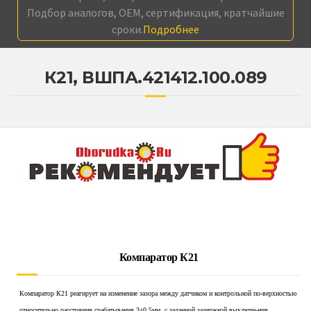
Подбор аналогов, OEM, сертификация, кратчайшие
сроки.
Подробнее
К21, ВШПА.421412.100.089
Компаратор К21
Компаратор К21 реагирует на изменение зазора между датчиком и контрольной по-верхностью
относительно расстояния срабатывания 3±0,5мм, с заданной задержкой выключе-ния