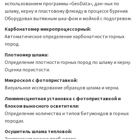
использованием программы «GeoData», дан-ных по
шламу, керну и пластовому флюиду в процессе бурения.
Оборудован вытяжным шка-фом и мойкой с подогревом.
Карбонатомер микропроцессорный:
Автоматическое определение карбонатности горных
пород.
Плотномер шлама:
Определение плотности горных пород по шламу и керну.
Оценка пористости.
Микроскоп с фотоприставкой:
Визуальное исследование образцов шлама и керна.
Люминесцентная установка с фотоприставкой и
блоком выносного осветителя:
Определение количества и типов битумоидов в горных
породах.
Осушитель шлама тепловой:
Экспрессная осушка проб шлама.