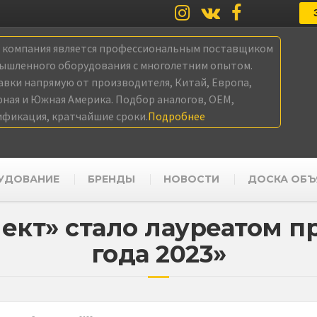
а компания является профессиональным поставщиком
ышленного оборудования с многолетним опытом.
авки напрямую от производителя, Китай, Европа,
рная и Южная Америка. Подбор аналогов, OEM,
ификация, кратчайшие сроки.
Подробнее
УДОВАНИЕ
БРЕНДЫ
НОВОСТИ
ДОСКА ОБЪ
ект» стало лауреатом п
года 2023»