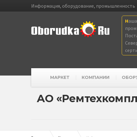
Информация, оборудование, промышленность
Наш
пром
Пост
Севе
серт
МАРКЕТ
КОМПАНИИ
ОБОР
АО «Ремтехкомпл