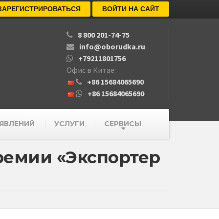
ЗАРЕГИСТРИРОВАТЬСЯ
ВОЙТИ НА САЙТ
8 800 201-74-75
info@oborudka.ru
+79211801756
Офис в Китае:
+86 15684065690
+86 15684065690
ЯВЛЕНИЙ
УСЛУГИ
СЕРВИСЫ
ремии «Экспортер