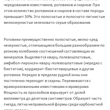
чередованием известняков, роговиков и скарнов. При
этом количество роговиков и скарнов в составе породы
превышает 50%. Это полосчатые и полосчато-пятнистые
мелкозернистые зеленовато-серые образования.
Роговики преимущественно полосчатые, мелко-сред
незернистые, отличающиеся большим разнообразием по
резкому колебанию соотношений составляющих их
минералов. Выделяются кварц-полевошпатовые,
амфибол-пироксен-кварц-полевошпатовые (нередко с
биотитом), кордиерит-биотиткварцевые и другие
роговики. Нередко в пределах рудной зоны они
постепенно переходят в скарны. Перемежаются с
мраморизованными известняками и мраморами.
Мощность их прослойков варьирует от долей
миллиметра до десятков сантиметров. Образуют часто
гнезда, пятна неправильной формы среди карбонатной