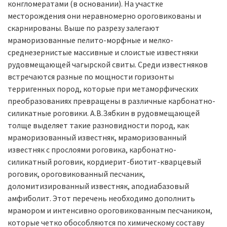
конгломератами (в основании). На участке
месторождения они неравномерно ороговикованы и
скарнированы. Выше по разрезу залегают
мраморизованные пелито-морфные и мелко-
среднезернистые массивные и слоистые известняки
рудовмещающей чагырской свиты. Среди известняков
встречаются разные по мощности горизонты
терригенных пород, которые при метаморфических
преобразованиях превращены в различные карбонатно-
силикатные роговики. А.В.Зябкин в рудовмещающей
толще выделяет такие разновидности пород, как
мраморизованный известняк, мраморизованный
известняк с прослоями роговика, карбонатно-
силикатный роговик, кордиерит-биотит-кварцевый
роговик, ороговикованный песчаник,
доломитизированный известняк, аподиабазовый
амфиболит. Этот перечень необходимо дополнить
мрамором и интенсивно ороговикованным песчаником,
которые четко обособляются по химическому составу