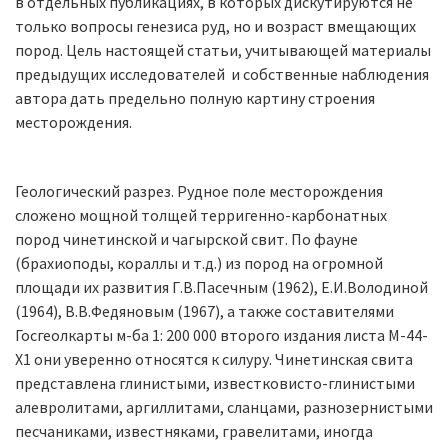
в отдельных публикациях, в которых дискутируются не
только вопросы генезиса руд, но и возраст вмещающих
пород. Цель настоящей статьи, учитывающей материалы
предыдущих исследователей и собственные наблюдения
автора дать предельно полную картину строения
месторождения.
Геологический разрез. Рудное поле месторождения
сложено мощной толщей терригенно-карбонатных
пород чинетинской и чагырской свит. По фауне
(брахиоподы, кораллы и т.д.) из пород на огромной
площади их развития Г.В.Пасечным (1962), Е.И.Володиной
(1964), В.В.Федяновым (1967), а также составителями
Госгеолкарты м-ба 1: 200 000 второго издания листа М-44-
Х1 они уверенно относятся к силуру. Чинетинская свита
представлена глинистыми, известковисто-глинистыми
алевролитами, аргиллитами, сланцами, разнозернистыми
песчаниками, известняками, гравелитами, иногда