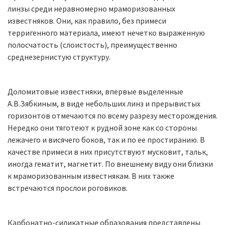
линзы среди неравномерно мраморизованных
известняков. Они, как правило, без примеси
терригенного материала, имеют нечетко выраженную
полосчатость (слоистость), преимущественно
среднезернистую структуру.
Доломитовые известняки, впервые выделенные
А.В.Зябкиным, в виде небольших линз и прерывистых
горизонтов отмечаются по всему разрезу месторождения.
Нередко они тяготеют к рудной зоне как со стороны
лежачего и висячего боков, так и по ее простиранию. В
качестве примеси в них присутствуют мусковит, тальк,
иногда гематит, магнетит. По внешнему виду они близки
к мраморизованным известнякам. В них также
встречаются прослои роговиков.
Карбонатно-силикатные образования представлены