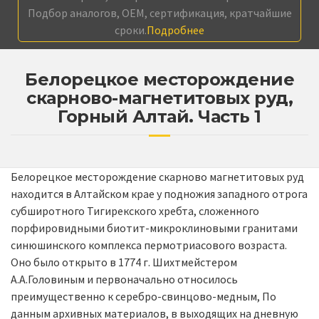
Подбор аналогов, OEM, сертификация, кратчайшие
сроки.
Подробнее
Белорецкое месторождение
скарново-магнетитовых руд,
Горный Алтай. Часть 1
Белорецкое месторождение скарново магнетитовых руд
находится в Алтайском крае у подножия западного отрога
субширотного Тигирекского хребта, сложенного
порфировидными биотит-микроклиновыми гранитами
синюшинского комплекса пермотриасового возраста.
Оно было открыто в 1774 г. Шихтмейстером
А.А.Головиным и первоначально относилось
преимущественно к серебро-свинцово-медным, По
данным архивных материалов, в выходящих на дневную