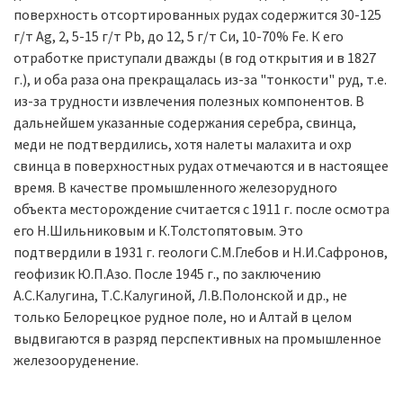
поверхность отсортированных рудах содержится 30-125
г/т Ag, 2, 5-15 г/т Pb, до 12, 5 г/т Си, 10-70% Fe. К его
отработке приступали дважды (в год открытия и в 1827
г.), и оба раза она прекращалась из-за "тонкости" руд, т.е.
из-за трудности извлечения полезных компонентов. В
дальнейшем указанные содержания серебра, свинца,
меди не подтвердились, хотя налеты малахита и охр
свинца в поверхностных рудах отмечаются и в настоящее
время. В качестве промышленного железорудного
объекта месторождение считается с 1911 г. после осмотра
его Н.Шильниковым и К.Толстопятовым. Это
подтвердили в 1931 г. геологи С.М.Глебов и Н.И.Сафронов,
геофизик Ю.П.Азо. После 1945 г., по заключению
А.С.Калугина, Т.С.Калугиной, Л.В.Полонской и др., не
только Белорецкое рудное поле, но и Алтай в целом
выдвигаются в разряд перспективных на промышленное
железооруденение.