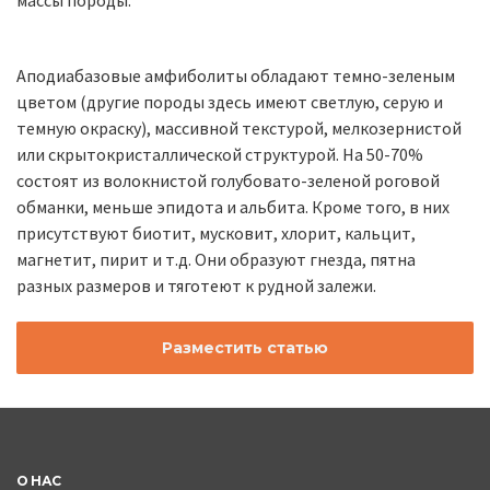
массы породы.
Аподиабазовые амфиболиты обладают темно-зеленым
цветом (другие породы здесь имеют светлую, серую и
темную окраску), массивной текстурой, мелкозернистой
или скрытокристаллической структурой. На 50-70%
состоят из волокнистой голубовато-зеленой роговой
обманки, меньше эпидота и альбита. Кроме того, в них
присутствуют биотит, мусковит, хлорит, кальцит,
магнетит, пирит и т.д. Они образуют гнезда, пятна
разных размеров и тяготеют к рудной залежи.
Разместить статью
О НАС