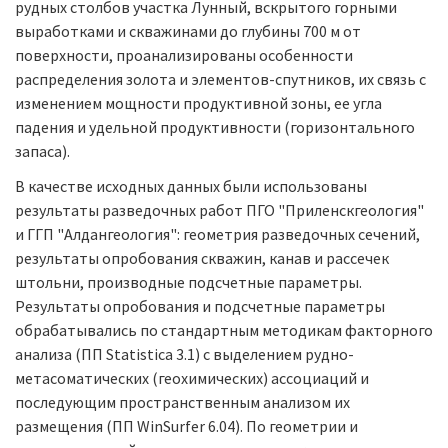
рудных столбов участка Лунный, вскрытого горными
выработками и скважинами до глубины 700 м от
поверхности, проанализированы особенности
распределения золота и элементов-спутников, их связь с
изменением мощности продуктивной зоны, ее угла
падения и удельной продуктивности (горизонтального
запаса).
В качестве исходных данных были использованы
результаты разведочных работ ПГО "Приленскгеология"
и ГГП "Алдангеология": геометрия разведочных сечений,
результаты опробования скважин, канав и рассечек
штольни, производные подсчетные параметры.
Результаты опробования и подсчетные параметры
обрабатывались по стандартным методикам факторного
анализа (ПП Statistica 3.1) с выделением рудно-
метасоматических (геохимических) ассоциаций и
последующим пространственным анализом их
размещения (ПП WinSurfer 6.04). По геометрии и