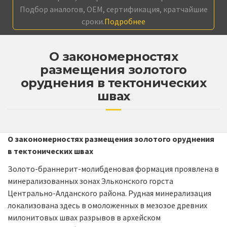
Подбор аналогов, OEM, сертификация, кратчайшие
сроки.
Подробнее
О закономерностях
размещения золотого
оруднения в тектонических
швах
О закономерностях размещения золотого оруднения
в тектонических швах
Золото-браннерит-молибденовая формация проявлена в
минерализованных зонах Эльконского горста
Центрально-Алданского района. Рудная минерализация
локализована здесь в омоложенных в мезозое древних
милонитовых швах разрывов в архейском