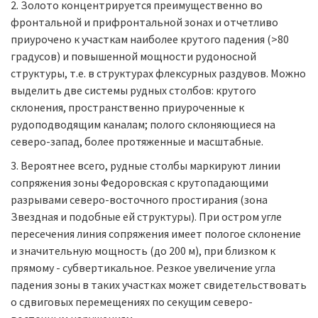
2. Золото концентрируется преимущественно во
фронтальной и прифронтальной зонах и отчетливо
приурочено к участкам наиболее крутого падения (>80
градусов) и повышенной мощности рудоносной
структуры, т.е. в структурах флексурных раздувов. Можно
выделить две системы рудных столбов: крутого
склонения, пространственно приуроченные к
рудоподводящим каналам; полого склоняющиеся на
северо-запад, более протяженные и масштабные.
3. Вероятнее всего, рудные столбы маркируют линии
сопряжения зоны Федоровская с крутопадающими
разрывами северо-восточного простирания (зона
Звездная и подобные ей структуры). При остром угле
пересечения линия сопряжения имеет пологое склонение
и значительную мощность (до 200 м), при близком к
прямому - субвертикальное. Резкое увеличение угла
падения зоны в таких участках может свидетельствовать
о сдвиговых перемещениях по секущим северо-