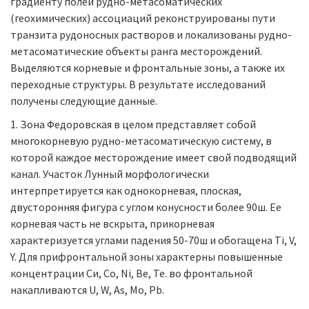
градиенту полей рудно-метасоматических
(геохимических) ассоциаций реконструированы пути
транзита рудоносных растворов и локализованы рудно-
метасоматические объекты ранга месторождений.
Выделяются корневые и фронтальные зоны, а также их
переходные структуры. В результате исследований
получены следующие данные.
1. Зона Федоровская в целом представляет собой
многокорневую рудно-метасоматическую систему, в
которой каждое месторождение имеет свой подводящий
канал. Участок Лунный морфологически
интерпретируется как однокорневая, плоская,
двусторонняя фигура с углом конусности более 90ш. Ее
корневая часть не вскрыта, прикорневая
характеризуется углами падения 50-70ш и обогащена Ti, V,
Y. Для прифронтальной зоны характерны повышенные
концентрации Си, Со, Ni, Be, Те. во фронтальной
накапливаются U, W, As, Мо, Pb.