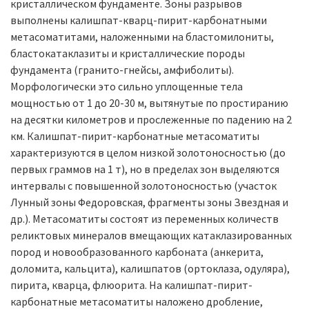
кристаллическом фундаменте. Зоны разрывов
выполнены калишпат-кварц-пирит-карбонатными
метасоматитами, наложенными на бластомилониты,
бластокатаклазиты и кристаллические породы
фундамента (гранито-гнейсы, амфиболиты).
Морфологически это сильно уплощенные тела
мощностью от 1 до 20-30 м, вытянутые по простиранию
на десятки километров и прослеженные по падению на 2
км. Калишпат-пирит-карбонатные метасоматиты
характеризуются в целом низкой золотоносностью (до
первых граммов на 1 т), но в пределах зон выделяются
интервалы с повышенной золотоносностью (участок
Лунный зоны Федоровская, фрагменты зоны Звездная и
др.). Метасоматиты состоят из переменных количеств
реликтовых минералов вмещающих катаклазированных
пород и новообразованного карбоната (анкерита,
доломита, кальцита), калишпатов (ортоклаза, одуляра),
пирита, кварца, флюорита. На калишпат-пирит-
карбонатные метасоматиты наложено дробление,