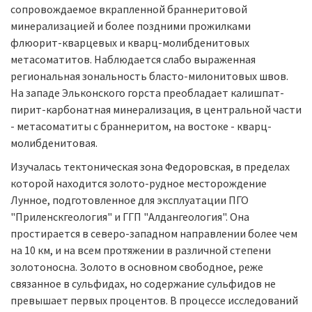
сопровождаемое вкрапленной браннеритовой
минерализацией и более поздними прожилками
флюорит-кварцевых и кварц-молибденитовых
метасоматитов. Наблюдается слабо выраженная
региональная зональность бласто-милонитовых швов.
На западе Эльконского горста преобладает калишпат-
пирит-карбонатная минерализация, в центральной части
- метасоматиты с браннеритом, на востоке - кварц-
молибденитовая.
Изучалась тектоническая зона Федоровская, в пределах
которой находится золото-рудное месторождение
Лунное, подготовленное для эксплуатации ПГО
"Приленскгеология" и ГГП "Алдангеология". Она
простирается в северо-западном направлении более чем
на 10 км, и на всем протяжении в различной степени
золотоносна. Золото в основном свободное, реже
связанное в сульфидах, но содержание сульфидов не
превышает первых процентов. В процессе исследований