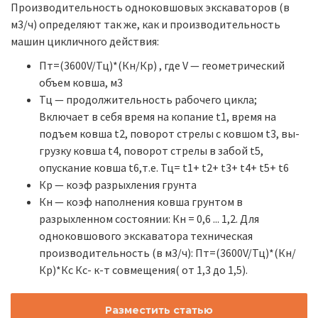
Производительность одноковшовых экскаваторов (в
м3/ч) опреде­ляют так же, как и производительность
машин цикличного действия:
Пт=(3600V/Тц)*(Кн/Кр) , где V — геометрический
объем ковша, м3
Тц — продолжительность рабочего цикла;
Включает в себя время на копание t1, время на
подъем ковша t2, поворот стрелы с ковшом t3, вы­
грузку ковша t4, поворот стрелы в забой t5,
опускание ковша t6,т.е. Тц= t1+ t2+ t3+ t4+ t5+ t6
Кр — коэф разрыхления грунта
Кн — коэф наполнения ковша грунтом в
разрыхленном состоянии: Кн = 0,6 ... 1,2. Для
одноковшового экскаватора техническая
производительность (в м3/ч): Пт=(3600V/Тц)*(Кн/
Кр)*Кс Кс- к-т со­вмещения( от 1,3 до 1,5).
Разместить статью