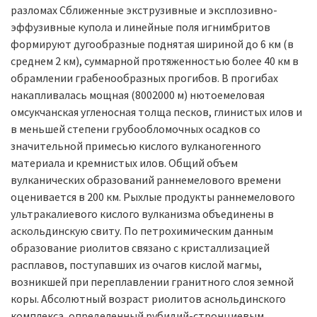
разломах Сближенные экструзивные и эксплозивно-
эффузивные купола и линейные поля игнимбритов
формируют дугообразные поднятая шириной до 6 км (в
среднем 2 км), суммарной протяженностью более 40 км в
обрамлении грабенообразных прогибов. В прогибах
накапливалась мощная (8002000 м) нютоемеловая
омсукчанская угленосная толща песков, глинистых илов и
в меньшей степени грубообломочных осадков со
значительной примесью кислого вулканогенного
материала и кремнистых илов. Общий объем
вулканических образований раннемелового времени
оценивается в 200 км. Рыхлые продукты раннемелового
ультракалиевого кислого вулканизма объединены в
аскольдинскую свиту. По петрохимическим данным
образование риолитов связано с кристаллизацией
расплавов, поступавших из очагов кислой магмы,
возникшей при переплавлении гранитного слоя земной
коры. Абсолютный возраст риолитов аснольдинского
комплекса, определенный рубидий-стронциевым