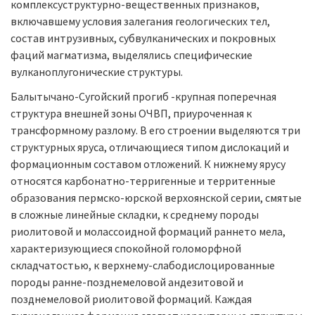
комплексуструктурно-вещественных признаков,
включавшему условия залегания геологических тел,
состав интрузивных, субвулканических и покровных
фаций магматизма, выделялись специфические
вулканоплугонические структуры.
Балытычано-Сугойский прогиб -крупная поперечная
структура внешней зоны ОЧВП, приуроченная к
трансформному разлому. В его строении выделяются три
структурных яруса, отличающиеся типом дислокаций и
формационным составом отложений. К нижнему ярусу
относятся карбонатно-терригенные и территенные
образования пермско-юрской верхоянской серии, смятые
в сложные линейные складки, к среднему породы
риолитовой и молассоидной формаций раннето мела,
характеризующиеся спокойной голоморфной
складчатостью, к верхнему-слабодислоцированные
породы ранне-позднемеловой андезитовой и
позднемеловой риолитовой формаций. Каждая