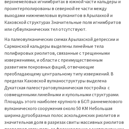
верхнемеловых игнимбритах в южной части кальдеры и
проинтерполированы в северной ее части между
выходами нижнемеловых вулканитов в Арылахкой и
Каховской структурах Значительные поля игнимбритов
или субвулканических тел отсутствуют.
На палеовулканических схемах Арылахской депрессии и
Сарманской кальдеры выделены линейные тела
полифировых риолитов, связанные с трещинными
извержениями, и области с преимущественным
развитием покровных фаций, отвечающие
преобладающему центральному типу извержений. В
пределах Каховской вулканоструктуры выделена
Дукатская палеостратовулканическая постройка с
совмещенными линейными и купольными структурами.
Площадь этого наиболее крупного в БСП раннемелового
вулканического сооружения около 50 KM Небольшая
ширина дугообразных полос аскольдинских риолитов и
значительная доля в разрезах свиты массивных риолитов
позволяют связывать ее формирование с экструзивными