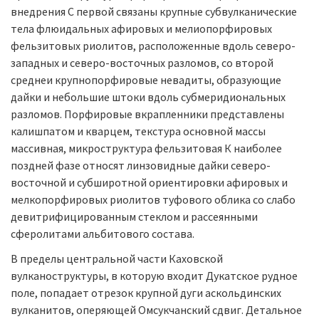
внедрения С первой связаны крупные субвулканические
тела флюидальных афировых и мелиопорфировых
фельзитовых риолитов, расположенные вдоль северо-
западных и северо-восточных разломов, со второй
среднеи крупнопорфировые невадиты, образующие
дайки и небольшие штоки вдоль субмеридиональных
разломов. Порфировые вкрапленники представлены
калишпатом и кварцем, текстура основной массы
массивная, микроструктура фельзитовая К наиболее
поздней фазе относят линзовидные дайки северо-
восточной и субширотной ориентировки афировых и
мелкопорфировых риолитов туфового облика со слабо
девитрифицированным стеклом и рассеянными
сферолитами альбитового состава.
В пределы центральной части Каховской
вулканоструктуры, в которую входит Дукатское рудное
поле, попадает отрезок крупной дуги аскольдинских
вулканитов, оперяющей Омсукчанский сдвиг. Детальное