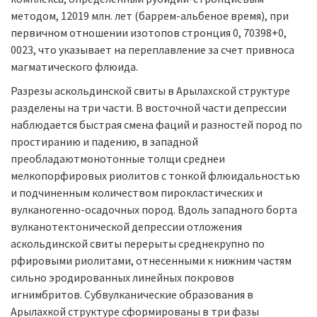
методом, 12019 млн. лет (баррем-альбеное время), при
первичном отношении изотопов стронция 0, 70398+0,
0023, что указывает на переплавление за счет привноса
магматического флюида.
Разрезы аскольдинской свиты в Арылахской структуре
разделены на три части. В восточной части депрессии
наблюдается быстрая смена фаций и разностей пород по
простиранию и падению, в западной
преобладаютмонотонные толщи среднеи
мелкопорфировых риолитов с тонкой флюидальностью
и подчиненным количеством пирокластических и
вулканогенно-осадочных пород. Вдоль западного борта
вулканотектонической депрессии отложения
аскольдинской свиты перерыты среднекрупно по
рфировыми риолитами, отнесенными к нижним частям
сильно эродированных линейных покровов
игнимбритов. Субвулканические образования в
Арылахкой структуре сформированы в три фазы