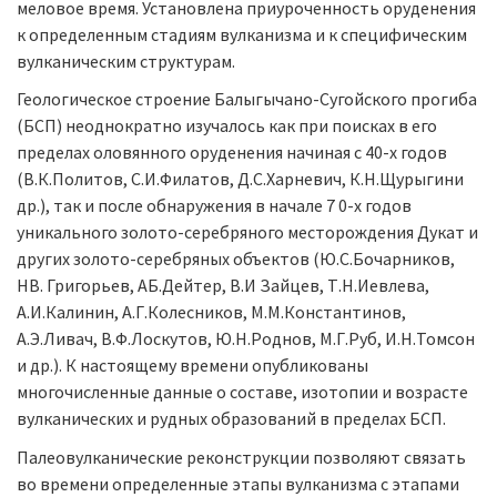
меловое время. Установлена приуроченность оруденения
к определенным стадиям вулканизма и к специфическим
вулканическим структурам.
Геологическое строение Балыгычано-Сугойского прогиба
(БСП) неоднократно изучалось как при поисках в его
пределах оловянного оруденения начиная с 40-х годов
(В.К.Политов, С.И.Филатов, Д.С.Харневич, К.Н.Щурыгини
др.), так и после обнаружения в начале 7 0-х годов
уникального золото-серебряного месторождения Дукат и
других золото-серебряных объектов (Ю.С.Бочарников,
НВ. Григорьев, АБ.Дейтер, В.И Зайцев, Т.Н.Иевлева,
А.И.Калинин, А.Г.Колесников, М.М.Константинов,
А.Э.Ливач, В.Ф.Лоскутов, Ю.Н.Роднов, М.Г.Руб, И.Н.Томсон
и др.). К настоящему времени опубликованы
многочисленные данные о составе, изотопии и возрасте
вулканических и рудных образований в пределах БСП.
Палеовулканические реконструкции позволяют связать
во времени определенные этапы вулканизма с этапами