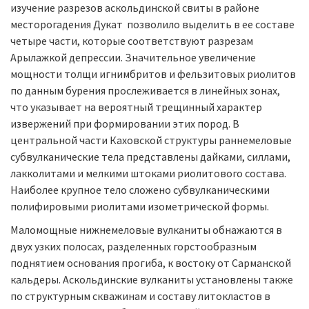
изучение разрезов аскольдинской свиты в районе
месторогадения Дукат позволило выделить в ее составе
четыре части, которые соответствуют разрезам
Арылажкой депрессии. Значительное увеличение
мощности толщи игнимбритов и фельзитовых риолитов
по данным бурения прослеживается в линейных зонах,
что указывает на вероятный трещинный характер
извержений при формировании этих пород. В
центральной части Каховской структуры раннемеловые
субвулканические тела представлены дайками, силлами,
лакколитами и мелкими штоками риолитового состава.
Наиболее крупное тело сложено субвулканическими
полифировыми риолитами изометрической формы.
Маломощные нижнемеловые вулканиты обнажаются в
двух узких полосах, разделенных горстообразным
поднятием основания прогиба, к востоку от Сарманской
кальдеры. Аскольдинские вулканиты установлены также
по структурным скважинам и составу литокластов в