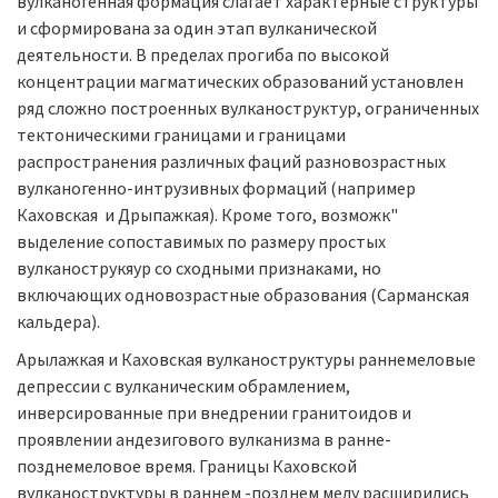
вулканогенная формация слагает характерные структуры
и сформирована за один этап вулканической
деятельности. В пределах прогиба по высокой
концентрации магматических образований установлен
ряд сложно построенных вулканоструктур, ограниченных
тектоническими границами и границами
распространения различных фаций разновозрастных
вулканогенно-интрузивных формаций (например
Каховская и Дрыпажкая). Кроме того, возможк"
выделение сопоставимых по размеру простых
вулканострукяур со сходными признаками, но
включающих одновозрастные образования (Сарманская
кальдера).
Арылажкая и Каховская вулканоструктуры раннемеловые
депрессии с вулканическим обрамлением,
инверсированные при внедрении гранитоидов и
проявлении андезигового вулканизма в ранне-
позднемеловое время. Границы Каховской
вулканоструктуры в раннем -позднем мелу расширились