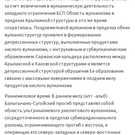
за счет вовлечения в вулканическую деятельность
западного ограничения БСП Область вулканизма в
пределах Арылажкой структуры в это же время
сократилась. Позднемеловой вулканизм в пределах обеих
вулканоструктур проявлен в формировании
депрессионных структур, выполненных продуктами
кислого вулканизма, с интрузивным и субвупканическим
обрамлением. Сарманская кальдера расположена между
Арылахсной и Каховской структурами и является
депрессионной структурой обрушения Ее образование
связано с массовыми извержениями в позднем мелу
продуктов кислого вулканизма.
Раннемеловое время. В раннем мелу (апт -альб)
Балыгычано-Сугойский прогиб представлял собой
область ультракалиевого риолитового вулканизма,
сосредоточенного в пределах субмеридионального
разлома, ограничивающего прогиб с востока, и
оперяющих его северо-западных и северо-восточных