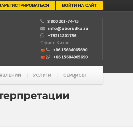
ЗАРЕГИСТРИРОВАТЬСЯ
ВОЙТИ НА САЙТ
8 800 201-74-75
info@oborudka.ru
+79211801756
Офис в Китае:
+86 15684065690
+86 15684065690
ЯВЛЕНИЙ
УСЛУГИ
СЕРВИСЫ
нтерпретации