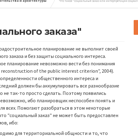
ительства и архитектуры
Что такое "социальный заказ или интерпретации социал
ального заказа"
 градостроительное планирование не выполнит своей
го заказа и без защиты социального интереса.
ное планирование невозможно вести без понимания
onstruction of the public interest criterion", 2004).
неопределенности общественного интереса и
следний должен бы аккумулировать все разнообразие
 не так-то просто сделать. Поэтому появились
 невозможно, ибо планировщик неспособен понять и
ля всех. Помогают разобраться в этом некоторые
что "социальный заказ" не может быть предоставлен
ов, ибо:
ходимо для территориальной общности и то, что