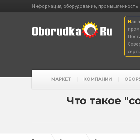
Информация, оборудование, промышленность
Наш
пром
Пост
Севе
серт
МАРКЕТ
КОМПАНИИ
ОБОР
Что такое "