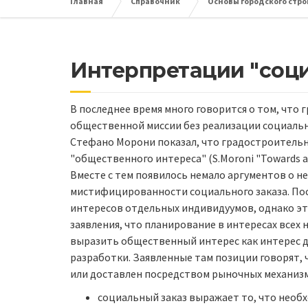
Главная
Справочник
Основы городского стро
Интерпретации "соци
В последнее время много говорится о том, что
общественной миссии без реализации социально
Стефано Морони показал, что градостроитель
"общественного интереса" (S.Moroni "Towards a rec
Вместе с тем появилось немало аргументов о 
мистифицированности социального заказа. По
интересов отдельных индивидуумов, однако это
заявления, что планирование в интересах всех
выразить общественный интерес как интерес д
разработки. Заявленные там позиции говорят, 
или доставлен посредством рыночных механизм
социальный заказ выражает то, что необ