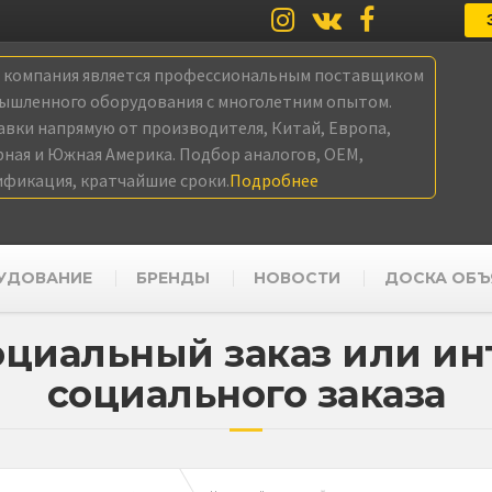
а компания является профессиональным поставщиком
ышленного оборудования с многолетним опытом.
авки напрямую от производителя, Китай, Европа,
рная и Южная Америка. Подбор аналогов, OEM,
ификация, кратчайшие сроки.
Подробнее
УДОВАНИЕ
БРЕНДЫ
НОВОСТИ
ДОСКА ОБЪ
социальный заказ или и
социального заказа